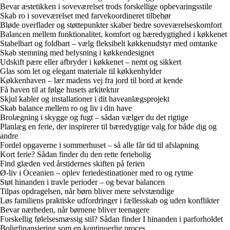
Bevar æstetikken i soveværelset trods forskellige opbevaringsstile
Skab ro i soveværelset med farvekoordineret tilbehør
Bløde overflader og støttepunkter skaber bedre soveværelseskomfort
Balancen mellem funktionalitet, komfort og bæredygtighed i køkkenet
Stabelbart og foldbart – vælg fleksibelt køkkenudstyr med omtanke
Skab stemning med belysning i køkkendesignet
Udskift pære eller afbryder i køkkenet – nemt og sikkert
Glas som let og elegant materiale til køkkenhylder
Køkkenhaven – lær madens vej fra jord til bord at kende
Få haven til at følge husets arkitektur
Skjul kabler og installationer i dit haveanlægsprojekt
Skab balance mellem ro og liv i din have
Brolægning i skygge og fugt – sådan vælger du det rigtige
Planlæg en ferie, der inspirerer til bæredygtige valg for både dig og
andre
Fordel opgaverne i sommerhuset – så alle får tid til afslapning
Kort ferie? Sådan finder du den rette feriebolig
Find glæden ved årstidernes skiften på ferien
Ø-liv i Oceanien – oplev feriedestinationer med ro og rytme
Støt hinanden i travle perioder – og bevar balancen
Tilpas opdragelsen, når børn bliver mere selvstændige
Løs familiens praktiske udfordringer i fællesskab og uden konflikter
Bevar nærheden, når børnene bliver teenagere
Forskellig følelsesmæssig stil? Sådan finder I hinanden i parforholdet
Boligfinansiering som en kontinuerlig proces