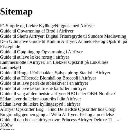
Sitemap
Få Sprøde og Lækre KyllingeNuggets med Airfryer
Guide til Opvarmning af Brød i Airfryer
Guide til Shefu Airfryer: Digital Frituregryde til Sundere Madlavning
Den Ultimative Guide til Bodum Airfryer: Anmeldelse og Opskrift på
Fiskepinde
Guide til Optøning og Opvarmning i Airfryer
Guide til at lave lækre røræg i airfryer
Lammeculotte i Airfryer: En Lækker Opskrift på Luksuriøs
Lammekød
Guide til Brug af Foliebakke, Sølvpapir og Staniol i Airfryer
Guide til at Tilberede Blomkål og Broccoli i Airfryer
Guide til at lave perfekte æbleskiver i en airfryer
Guide til at lave lækre frosne kartofler i airfryer
Guide til valg af den bedste airfryer: HBO eller OBH Nordica?
Sådan laver du lækre spareribs i din Airfryer
Sådan laver du lækre kyllingespyd i airfryer
Airfryer Opskrifter Bog – Find De Bedste Opskrifter hos Coop
En grundig gennemgang af Wilfa Airfryer: Test og anmeldelse
Guide til den bedste airfryer ovn: Princess Airfryer Deluxe 11 l. –
1800w