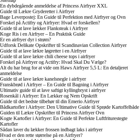
Sitemap
En dybdegående anmeldelse af Princess Airfryer XXL
Guide til Lækre Gryderetter i Airfryer
Bage Leverpostej: En Guide til Perfektion med Airfryer og Ovn
Forskel på Actifry og Airfryer: Hvad er forskellen?
Guide til at lave lækker Flanksteak i Airfryer
Koge Ris i en Airfryer – En Praktisk Guide
Er en airfryer dyr i strøm?
Udforsk Delikate Opskrifter til Scandinavian Collection Airfryer
Guide til at lave lækre løgretter i en Airfryer
Guide til at lave lækre chili cheese tops i airfryer
Forskel på Airfryer og Actifry: Hvad Skal Du Vælge?
Alt du har brug for at vide om Haws Airfryer 5,5 L: En detaljeret
anmeldelse
Guide til at lave lækre kanelsnegle i airfryer
Franskbrød i Airfryer – En Guide til Bagning i Airfryer
Ultimativ guide til at lave saftigt kyllingbryst i airfryer
Rosenkål i Airfryer: En Lækker og Nem Opskrift
Guide til det bedste tilbehør til din Emerio Airfryer
Bådkartofler i Airfryer: Den Ultimative Guide til Sprøde Kartoffelbåde
Guiden til Lækre Opskrifter til Princess Airfryer Ovn
Kogte Kartofler i Airfryer: En Guide til Perfekte Luftfriturestegte
Kartofler
Sådan laver du lækker frossen indbagt laks i airfryer
Hvad er den rette størrelse på en Airfryer?