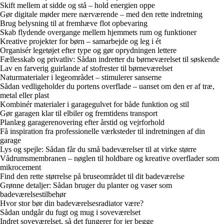
Skift mellem at sidde og stå – hold energien oppe
Gør digitale møder mere nærværende – med den rette indretning
Brug belysning til at fremhæve flot opbevaring
Skab flydende overgange mellem hjemmets rum og funktioner
Kreative projekter for børn – samarbejde og leg i ét
Organisér legetøjet efter type og gør oprydningen lettere
Fællesskab og privatliv: Sådan indretter du børneværelset til søskende
Lav en farverig guirlande af stofrester til børneværelset
Naturmaterialer i legeområdet – stimulerer sanserne
Sådan vedligeholder du portens overflade – uanset om den er af træ,
metal eller plast
Kombinér materialer i garagegulvet for både funktion og stil
Gør garagen klar til elbiler og fremtidens transport
Planlæg garagerenovering efter årstid og vejrforhold
Få inspiration fra professionelle værksteder til indretningen af din
garage
Lys og spejle: Sådan får du små badeværelser til at virke større
Vådrumsmembranen – nøglen til holdbare og kreative overflader som
mikrocement
Find den rette størrelse på bruseområdet til dit badeværelse
Grønne detaljer: Sådan bruger du planter og vaser som
badeværelsestilbehør
Hvor stor bør din badeværelsesradiator være?
Sådan undgår du fugt og mug i soveværelset
Indret soveværelset, så det fungerer for jer begge