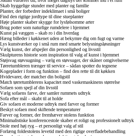
Sådan vurderer du, hvor meget dagslys der kommer ind i et rum
Skab hyggelige stunder med planter og familie
Planter, der forbedrer indeklimaet i små boliger
Find den rigtige jordtype til dine stueplanter
Høje planter skaber skygge for lysfølsomme arter
Brug potter som naturlige rumdelere i hjemmet
Kunst på væggen – skab ro i din hverdag
Hæng billeder i køkkenet uden at bekymre dig om fugt og varme
Lys kunstværker op i små rum med smarte belysningsløsninger
Vælg kunst, der afspejler din personlighed og livsstil
Skulpturens historie som inspiration til valg af kunst i hjemmet
Støjsvag støvsugning – vælg en støvsuger, der skåner omgivelserne
Tørretumbleren trænger til service – sådan spotter du tegnene
Kogeplader i form og funktion – find den rette til dit køkken
Hvidevarer, der matcher din boligstil
Match tørretumblerens kapacitet med vaskemaskinens størrelse
Sofaen som spejl af din livsstil
Vælg sofaens farve, der samler rummets udtryk
Sofa efter mål – skabt til at holde
Giv sofaen et moderne udtryk med farver og former
Beskyt sofaen mod skiftende temperaturer
Farver og former, der fremhæver stolens funktion
Minimalistiske konferencestole skaber et roligt og professionelt udtryk
Stole med høj ryg – et personligt valg af stil
Forlæng foldestolens levetid med den rigtige overfladebehandling