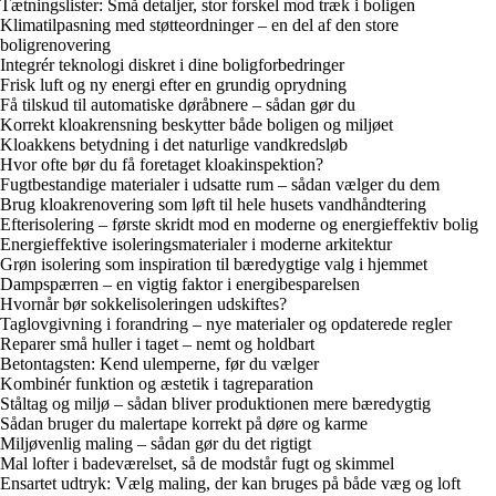
Tætningslister: Små detaljer, stor forskel mod træk i boligen
Klimatilpasning med støtteordninger – en del af den store
boligrenovering
Integrér teknologi diskret i dine boligforbedringer
Frisk luft og ny energi efter en grundig oprydning
Få tilskud til automatiske døråbnere – sådan gør du
Korrekt kloakrensning beskytter både boligen og miljøet
Kloakkens betydning i det naturlige vandkredsløb
Hvor ofte bør du få foretaget kloakinspektion?
Fugtbestandige materialer i udsatte rum – sådan vælger du dem
Brug kloakrenovering som løft til hele husets vandhåndtering
Efterisolering – første skridt mod en moderne og energieffektiv bolig
Energieffektive isoleringsmaterialer i moderne arkitektur
Grøn isolering som inspiration til bæredygtige valg i hjemmet
Dampspærren – en vigtig faktor i energibesparelsen
Hvornår bør sokkelisoleringen udskiftes?
Taglovgivning i forandring – nye materialer og opdaterede regler
Reparer små huller i taget – nemt og holdbart
Betontagsten: Kend ulemperne, før du vælger
Kombinér funktion og æstetik i tagreparation
Ståltag og miljø – sådan bliver produktionen mere bæredygtig
Sådan bruger du malertape korrekt på døre og karme
Miljøvenlig maling – sådan gør du det rigtigt
Mal lofter i badeværelset, så de modstår fugt og skimmel
Ensartet udtryk: Vælg maling, der kan bruges på både væg og loft