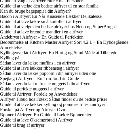
Guide til Valg af Airfryer efter Antal Personer
Guide til at vælge den bedste airfryer til en stor familie
Kan du bruge bagepapir i din Airfryer?
Bacon i Airfryer: En Når Knasende Lækker Delikatesse
Guide til at lave lækre små kartofler i airfryer
Guide til at vælge den bedste airfryer hos Netto og SuperBrugsen
Guide til at lave brændte mandler i en airfryer
Andebryst i Airfryer – En Guide til Perfektion
Bedømmelse af Kitchen Master Airfryer Sort 4.2 L – En Dybdegående
Anmeldelse
Kyllingeoverlår i Airfryer: En Hurtig og Sund Måde at Tilberede
Kylling på
Sådan laver du lækre muffins i en airfryer
Guide til at lave lækker ribbensteg i airfryer
Sådan laver du lækre popcorn i din airfryer uden olie
Spejlæg i Airfryer – En Trin-for-Trin Guide
Sådan laver du lækre frosne nuggets i din airfryer
Guide til perfekte nuggets i airfryer
Guide til Airfryer: Fordele og Anvendelser
Airfryer Tilbud hos Føtex: Sådan finder du de bedste priser
Guide til at lave lækker kylling og pommes frites i airfryer
Forskel på Airfryer og Airfryer Ovn
Bønner i Airfryer: En Guide til Lækre Bønneretter
Guide til at lave Oksemørbrad i Airfryer
Guide til brug af airfryer