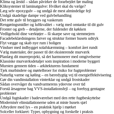
Klima og årstid – sådan påvirker de forarbejdet før maling
Kliksystemer til laminatgulve: Hvilket skal du vælge?
Læg selv epoxygulv – og undgå de mest almindelige fejl
Undgå skadelige dampe ved gulvbehandling
Det rette gulv til bryggers og vaskerum
Rengøringsmidler og luftkvalitet – vælg med omtanke til dit gulv
Fronter og greb – detaljerne, der fuldender dit køkken
Vedligehold dine værktøjer – få skarpe save og stemmejern
Facadebeklædningens farver og struktur former husets udtryk
Flyt vægge og skab nye rum i boligen
Vinduer med indbygget solafskærmning – komfort året rundt
Vælg materialer, der passer til det eksisterende murværk
Planlæg dit murerprojekt, så det harmonerer med omgivelserne
Klassiske murværksdetaljer som inspiration i moderne byggeri
Mursten gennem tiden – arkitekturens fundament
Tjek murbindere og mørtelbroer for risiko for fugtproblemer
Naturlig varme og køling – en bæredygtig vej til energieffektivisering
Gør din vandinstallation vinterklar og undgå frostskader
Sådan overvåger du vandvarmerens ydeevne over tid
Forstå årsagerne bag VVS-installationsfejl – og forebyg gentagne
problemer
Undgå fugtskader i badeværelset med den rette fugtbeskyttelse
Modernisér elinstallationerne uden at miste husets sjæl
Afbrydere med lys – en praktisk hjælp i mørket
Solceller forklaret: Typer, opbygning og forskelle i praksis