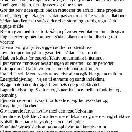
Intelligente hjem, der tilpasser sig dine vaner
Gør det selv uden spild: Sådan reducerer du affald i dine projekter
Undgå dryp og lækager – sådan passer du på dine vandinstallationer
Sådan håndterer du småskader efter storm og kraftig regn på den
rigtige måde
Bedre søvn med frisk luft: Sådan påvirker ventilation din nattesøvn
Fugtspærrer og membraner – sådan sikrer du et holdbart og tørt
vådrum
Efterisolering af ydervægge i ældre murstenshuse
Jævn temperatur på brugsvandet – sådan sikrer du den
Skab en kultur for energieffektiv opvarmning i hjemmet
Fjernvarme mindsker belastningen af elnettet i kolde perioder
Gør hjemmet klar til vinterens indeklimaudfordringer
Fra ild til sol: Menneskets udnyttelse af energikilder gennem tiden
Energirådgivning – vejen til et varmt og sundt indeklima
Byggematerialer, der øger hjemmets energieffektivitet
Lagdelt belysning: Skab energismart balance mellem funktion og
stemning
Fjernvarme som drivkraft for lokale energifællesskaber og
forsyningssikkerhed
Giv neutrale farver nyt liv med den rette belysning
Fremtidens lyskilder: Smartere, mere fleksible og mere energieffektive
Nulstil din smarte belysning – en enkel guide
Kombinér arbejdsbelysning og opbevaring i kreative rum