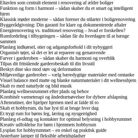
Eltavlen som centralt element i renovering af ældre boliger
Funktion og form i harmoni – sådan skaber du et smart og intelligent
hjem
Klassisk møder moderne – sådan forener du stilarter i boligrenovering
Byggerådgivning: Din garanti for klare og dokumenterede aftaler
Energirenovering vs. traditionel renovering – hvad er forskellen?
Rumfordeling i tilbygningen – sådan får du hverdagen til at hænge
sammen
Planlæg indkørsel, stier og adgangsforhold i dit nybyggeri
Organisér tøjet, så det er let at reparere og genanvende
Farver i garderoben – sådan skaber du harmoni og overblik
Tilpas dit fritstående garderobeskab til din livsstil
Beskyt dine sko mod støv og deformation
Miljøvenlige garderober – vælg bæredygtige materialer med omtanke
Visuel balance med matte og blanke naturmaterialer i dit wellnesshjem
Skab ro med naturlyde og blid musik
Planlæg wellnessrummet efter plads og behov
Kombinér varmeterapi og åndedrætsøvelser for dybere afslapning
Aftenrutiner, der hjælper hjernen med at falde til ro
Skab et hobbyrum, du har lyst til at bruge hver dag
Et trygt rum for børns leg, læring og nysgerrighed
Planlæg el-udtag og kontakter for optimal belysning i hobbyrummet
Kreativ udfoldelse for børn i hjemmets hobbyrum
Lysplan for hobbyrummet – en enkel og praktisk guide
Justerbare lamper til fleksible arbejdspladser