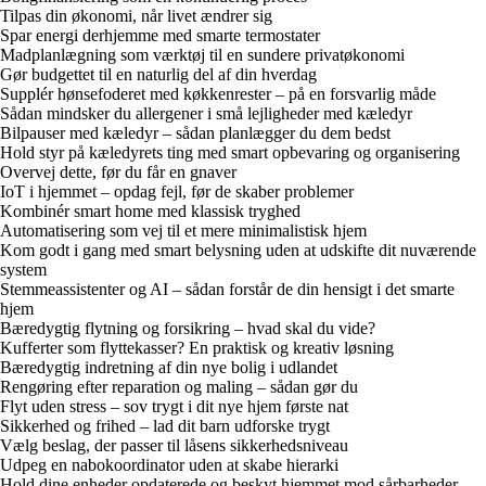
Tilpas din økonomi, når livet ændrer sig
Spar energi derhjemme med smarte termostater
Madplanlægning som værktøj til en sundere privatøkonomi
Gør budgettet til en naturlig del af din hverdag
Supplér hønsefoderet med køkkenrester – på en forsvarlig måde
Sådan mindsker du allergener i små lejligheder med kæledyr
Bilpauser med kæledyr – sådan planlægger du dem bedst
Hold styr på kæledyrets ting med smart opbevaring og organisering
Overvej dette, før du får en gnaver
IoT i hjemmet – opdag fejl, før de skaber problemer
Kombinér smart home med klassisk tryghed
Automatisering som vej til et mere minimalistisk hjem
Kom godt i gang med smart belysning uden at udskifte dit nuværende
system
Stemmeassistenter og AI – sådan forstår de din hensigt i det smarte
hjem
Bæredygtig flytning og forsikring – hvad skal du vide?
Kufferter som flyttekasser? En praktisk og kreativ løsning
Bæredygtig indretning af din nye bolig i udlandet
Rengøring efter reparation og maling – sådan gør du
Flyt uden stress – sov trygt i dit nye hjem første nat
Sikkerhed og frihed – lad dit barn udforske trygt
Vælg beslag, der passer til låsens sikkerhedsniveau
Udpeg en nabokoordinator uden at skabe hierarki
Hold dine enheder opdaterede og beskyt hjemmet mod sårbarheder