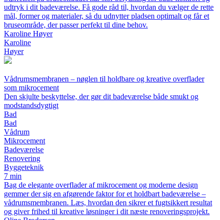
udtryk i dit badeværelse. Få gode råd til, hvordan du vælger de rette
mål, former og materialer, så du udnytter pladsen optimalt og får et
bruseområde, der passer perfekt til dine behov.
Karoline Høyer
Karoline
Høyer
Vådrumsmembranen – nøglen til holdbare og kreative overflader
som mikrocement
Den skjulte beskyttelse, der gør dit badeværelse både smukt og
modstandsdygtigt
Bad
Bad
Vådrum
Mikrocement
Badeværelse
Renovering
Byggeteknik
7 min
Bag de elegante overflader af mikrocement og moderne design
gemmer der sig en afgørende faktor for et holdbart badeværelse –
vådrumsmembranen. Læs, hvordan den sikrer et fugtsikkert resultat
og giver frihed til kreative løsninger i dit næste renoveringsprojekt.