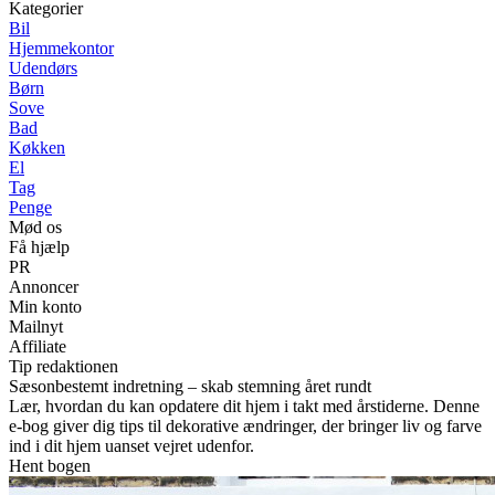
Kategorier
Bil
Hjemmekontor
Udendørs
Børn
Sove
Bad
Køkken
El
Tag
Penge
Mød os
Få hjælp
PR
Annoncer
Min konto
Mailnyt
Affiliate
Tip redaktionen
Sæsonbestemt indretning – skab stemning året rundt
Lær, hvordan du kan opdatere dit hjem i takt med årstiderne. Denne
e-bog giver dig tips til dekorative ændringer, der bringer liv og farve
ind i dit hjem uanset vejret udenfor.
Hent bogen