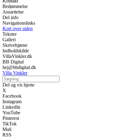
Kontakt
Bedømmelse
Ansættelse
Del info
Navigationslinks
Kort over siden
Tekster
Galleri
Skrivehjørne
Indholdskilde
VillaVinkler.dk
BB Digital
hej@bbdigital.dk
Villa Vinkler
Del og vis hjerte
X
Facebook
Instagram
LinkedIn
YouTube
Pinterest
TikTok
Mail
RSS