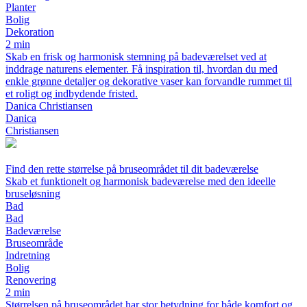
Planter
Bolig
Dekoration
2 min
Skab en frisk og harmonisk stemning på badeværelset ved at
inddrage naturens elementer. Få inspiration til, hvordan du med
enkle grønne detaljer og dekorative vaser kan forvandle rummet til
et roligt og indbydende fristed.
Danica Christiansen
Danica
Christiansen
Find den rette størrelse på bruseområdet til dit badeværelse
Skab et funktionelt og harmonisk badeværelse med den ideelle
bruseløsning
Bad
Bad
Badeværelse
Bruseområde
Indretning
Bolig
Renovering
2 min
Størrelsen på bruseområdet har stor betydning for både komfort og