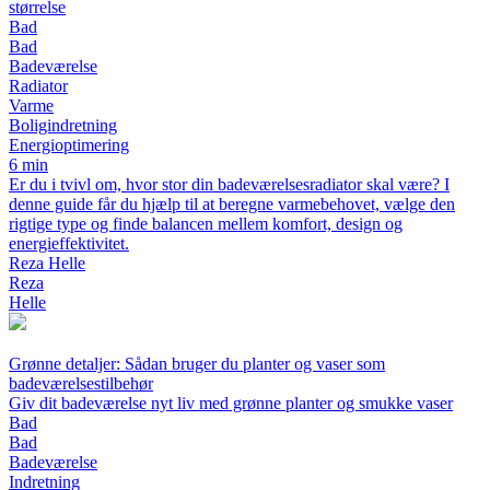
størrelse
Bad
Bad
Badeværelse
Radiator
Varme
Boligindretning
Energioptimering
6 min
Er du i tvivl om, hvor stor din badeværelsesradiator skal være? I
denne guide får du hjælp til at beregne varmebehovet, vælge den
rigtige type og finde balancen mellem komfort, design og
energieffektivitet.
Reza Helle
Reza
Helle
Grønne detaljer: Sådan bruger du planter og vaser som
badeværelsestilbehør
Giv dit badeværelse nyt liv med grønne planter og smukke vaser
Bad
Bad
Badeværelse
Indretning