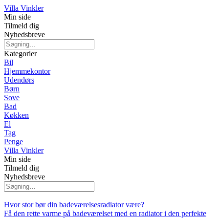
Villa Vinkler
Min side
Tilmeld dig
Nyhedsbreve
Kategorier
Bil
Hjemmekontor
Udendørs
Børn
Sove
Bad
Køkken
El
Tag
Penge
Villa Vinkler
Min side
Tilmeld dig
Nyhedsbreve
Hvor stor bør din badeværelsesradiator være?
Få den rette varme på badeværelset med en radiator i den perfekte