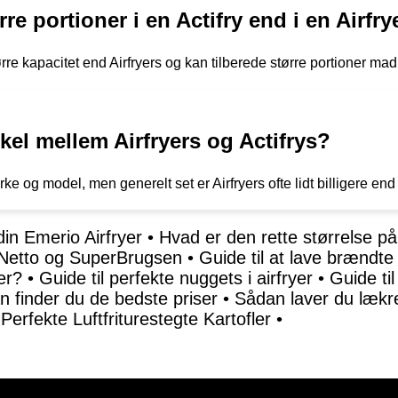
re portioner i en Actifry end i en Airfry
tørre kapacitet end Airfryers og kan tilberede større portioner m
skel mellem Airfryers og Actifrys?
e og model, men generelt set er Airfryers ofte lidt billigere end
 din Emerio Airfryer
•
Hvad er den rette størrelse på
 Netto og SuperBrugsen
•
Guide til at lave brændte 
er?
•
Guide til perfekte nuggets i airfryer
•
Guide til
n finder du de bedste priser
•
Sådan laver du lækre 
l Perfekte Luftfriturestegte Kartofler
•