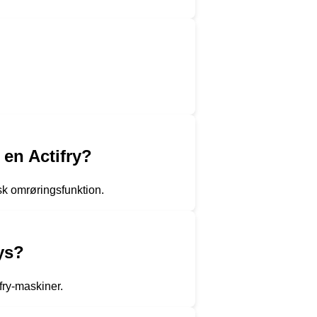
 en Actifry?
sk omrøringsfunktion.
rys?
fry-maskiner.