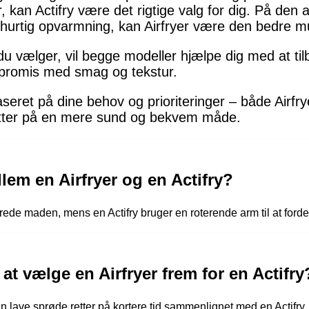
r, kan Actifry være det rigtige valg for dig. På den
urtig opvarmning, kan Airfryer være den bedre m
 du vælger, vil begge modeller hjælpe dig med at ti
promis med smag og tekstur.
seret på dine behov og prioriteringer – både Airfryer
etter på en mere sund og bekvem måde.
lem en Airfryer og en Actifry?
lberede maden, mens en Actifry bruger en roterende arm til at forde
at vælge en Airfryer frem for en Actifry
n lave sprøde retter på kortere tid sammenlignet med en Actifry.