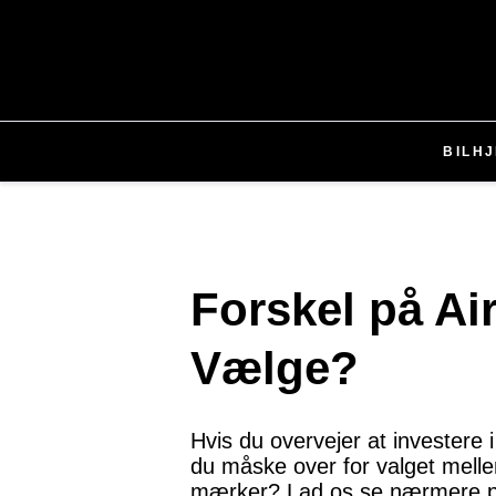
BIL
H
Forskel på Ai
Vælge?
Hvis du overvejer at investere i
du måske over for valget mellem
mærker? Lad os se nærmere p