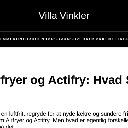
Villa Vinkler
JEMMEKONTOR
UDENDØRS
BØRN
SOVE
BAD
KØKKEN
EL
TAG
rfryer og Actifry: Hvad
 en luftfrituregryde for at nyde lækre og sundere fr
 Airfryer og Actifry. Men hvad er egentlig forskel
å det.