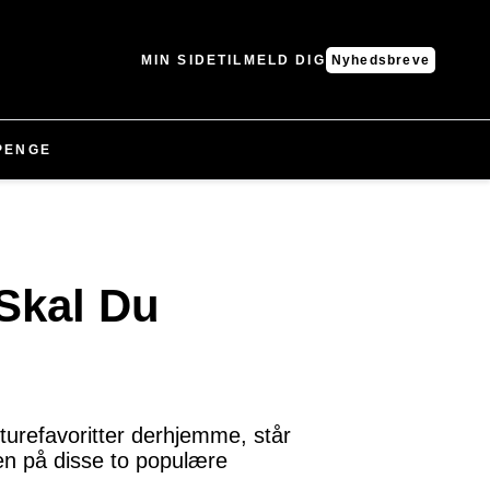
MIN SIDE
TILMELD DIG
Nyhedsbreve
PENGE
 Skal Du
iturefavoritter derhjemme, står
len på disse to populære