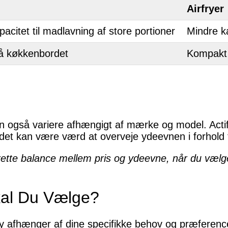
Airfryer
pacitet til madlavning af store portioner
Mindre k
på køkkenbordet
Kompakt 
an også variere afhængigt af mærke og model. Actifr
det kan være værd at overveje ydeevnen i forhold ti
 rette balance mellem pris og ydeevne, når du vælge
kal Du Vælge?
fry afhænger af dine specifikke behov og præferenc