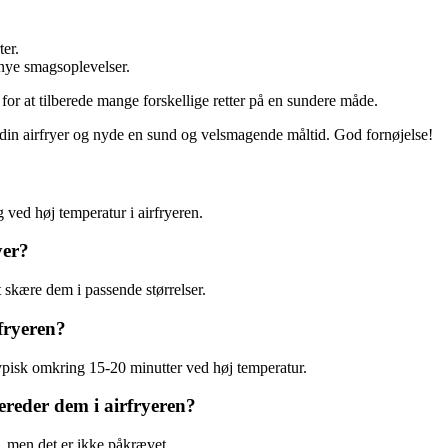
er.
 nye smagsoplevelser.
 for at tilberede mange forskellige retter på en sundere måde.
din airfryer og nyde en sund og velsmagende måltid. God fornøjelse!
g ved høj temperatur i airfryeren.
yer?
 skære dem i passende størrelser.
rfryeren?
typisk omkring 15-20 minutter ved høj temperatur.
ereder dem i airfryeren?
 men det er ikke påkrævet.