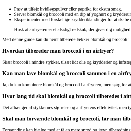
Prøv at tilføje hvidløgspulver eller paprika for ekstra smag.
Server blomkål og broccoli med en dip af yoghurt og krydderurt
Eksperimenter med forskellige krydderiblandinger for at skabe
Husk at airfryeren er et alsidigt redskab, der giver dig mulighed
Med denne guide kan du nemt tilberede lækker blomkål og broccoli i 
Hvordan tilbereder man broccoli i en airfryer?
Skær broccoli i mindre stykker, tilsæt lidt olie og krydderier og luftste
Kan man lave blomkål og broccoli sammen i en airfr
Ja, du kan kombinere blomkål og broccoli i airfryeren, men sørg for at
Hvor lang tid skal blomkål og broccoli tilberedes i ai
Det afhænger af stykkernes størrelse og airfryerens effektivitet, men 
Skal man forvænde blomkål og broccoli, før man tilb
Forvænding kan hjælpe med at få en mere sprød og jævn tilberedning,