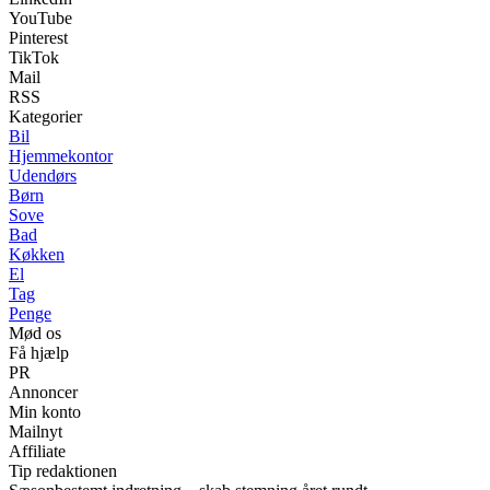
YouTube
Pinterest
TikTok
Mail
RSS
Kategorier
Bil
Hjemmekontor
Udendørs
Børn
Sove
Bad
Køkken
El
Tag
Penge
Mød os
Få hjælp
PR
Annoncer
Min konto
Mailnyt
Affiliate
Tip redaktionen