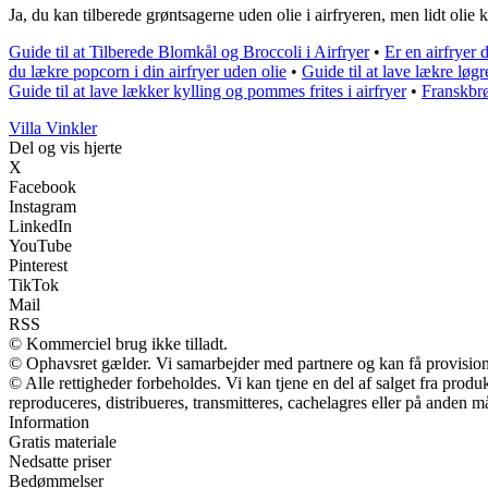
Ja, du kan tilberede grøntsagerne uden olie i airfryeren, men lidt olie
Guide til at Tilberede Blomkål og Broccoli i Airfryer
•
Er en airfryer 
du lækre popcorn i din airfryer uden olie
•
Guide til at lave lækre løgre
Guide til at lave lækker kylling og pommes frites i airfryer
•
Franskbrø
Villa Vinkler
Del og vis hjerte
X
Facebook
Instagram
LinkedIn
YouTube
Pinterest
TikTok
Mail
RSS
© Kommerciel brug ikke tilladt.
© Ophavsret gælder. Vi samarbejder med partnere og kan få provisio
© Alle rettigheder forbeholdes. Vi kan tjene en del af salget fra prod
reproduceres, distribueres, transmitteres, cachelagres eller på anden m
Information
Gratis materiale
Nedsatte priser
Bedømmelser