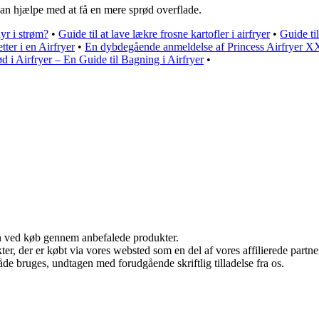
 kan hjælpe med at få en mere sprød overflade.
dyr i strøm?
•
Guide til at lave lækre frosne kartofler i airfryer
•
Guide ti
tter i en Airfryer
•
En dybdegående anmeldelse af Princess Airfryer 
d i Airfryer – En Guide til Bagning i Airfryer
•
n ved køb gennem anbefalede produkter.
ukter, der er købt via vores websted som en del af vores affilierede par
åde bruges, undtagen med forudgående skriftlig tilladelse fra os.