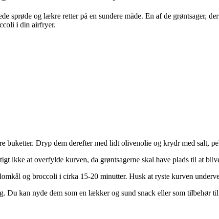
rede sprøde og lækre retter på en sundere måde. En af de grøntsager, der e
oli i din airfryer.
e buketter. Dryp dem derefter med lidt olivenolie og krydr med salt, pe
tigt ikke at overfylde kurven, da grøntsagerne skal have plads til at blive
blomkål og broccoli i cirka 15-20 minutter. Husk at ryste kurven undervej
ng. Du kan nyde dem som en lækker og sund snack eller som tilbehør til f