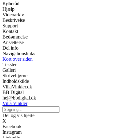
Køberåd
Hjælp
Videoarkiv
Beskrivelse
Support
Kontakt
Bedømmelse
Ansættelse
Del info
Navigationslinks
Kort over siden
Tekster
Galleri
Skrivehjørne
Indholdskilde
VillaVinkler.dk
BB Digital
hej@bbdigital.dk
Villa Vinkler
Del og vis hjerte
X
Facebook
Instagram
LinkedIn