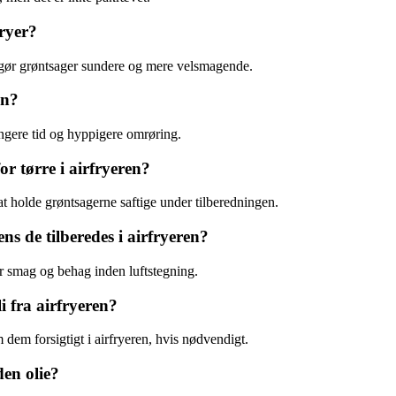
fryer?
t gør grøntsager sundere og mere velsmagende.
en?
ængere tid og hyppigere omrøring.
r tørre i airfryeren?
 at holde grøntsagerne saftige under tilberedningen.
ns de tilberedes i airfryeren?
er smag og behag inden luftstegning.
 fra airfryeren?
dem forsigtigt i airfryeren, hvis nødvendigt.
den olie?