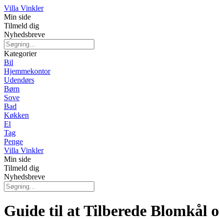
Villa Vinkler
Min side
Tilmeld dig
Nyhedsbreve
Kategorier
Bil
Hjemmekontor
Udendørs
Børn
Sove
Bad
Køkken
El
Tag
Penge
Villa Vinkler
Min side
Tilmeld dig
Nyhedsbreve
Guide til at Tilberede Blomkål o