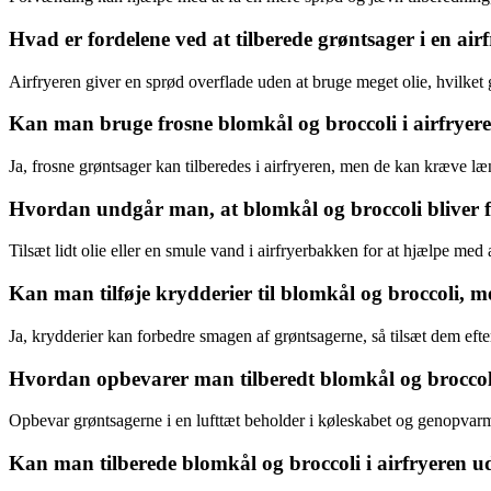
Hvad er fordelene ved at tilberede grøntsager i en air
Airfryeren giver en sprød overflade uden at bruge meget olie, hvilke
Kan man bruge frosne blomkål og broccoli i airfryer
Ja, frosne grøntsager kan tilberedes i airfryeren, men de kan kræve l
Hvordan undgår man, at blomkål og broccoli bliver fo
Tilsæt lidt olie eller en smule vand i airfryerbakken for at hjælpe med
Kan man tilføje krydderier til blomkål og broccoli, me
Ja, krydderier kan forbedre smagen af grøntsagerne, så tilsæt dem eft
Hvordan opbevarer man tilberedt blomkål og broccoli
Opbevar grøntsagerne i en lufttæt beholder i køleskabet og genopvarm 
Kan man tilberede blomkål og broccoli i airfryeren u