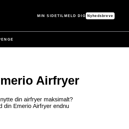
MIN SIDE
TILMELD DIG
Nyhedsbreve
PENGE
Emerio Airfryer
udnytte din airfryer maksimalt?
ed din Emerio Airfryer endnu