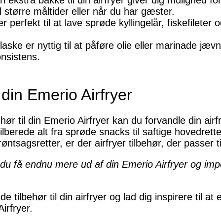
 ekstra bakke til din airfryer giver dig mulighed for 
til større måltider eller når du har gæster.
perfekt til at lave sprøde kyllingelår, fiskefileter o
aske er nyttig til at påføre olie eller marinade jæv
nsistens.
din Emerio Airfryer
ehør til din Emerio Airfryer kan du forvandle din airfry
berede alt fra sprøde snacks til saftige hovedrette
grøntsagsretter, er der airfryer tilbehør, der passer t
n du få endnu mere ud af din Emerio Airfryer og i
e tilbehør til din airfryer og lad dig inspirere til 
irfryer.