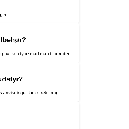
ger.
ilbehør?
og hvilken type mad man tilbereder.
udstyr?
s anvisninger for korrekt brug.