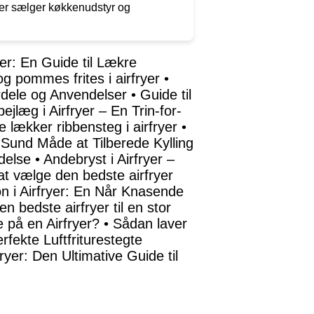
 der sælger køkkenudstyr og
yer: En Guide til Lækre
 og pommes frites i airfryer
•
ordele og Anvendelser
•
Guide til
ejlæg i Airfryer – En Trin-for-
ve lækker ribbensteg i airfryer
•
g Sund Måde at Tilberede Kylling
delse
•
Andebryst i Airfryer –
 at vælge den bedste airfryer
n i Airfryer: En Når Knasende
en bedste airfryer til en stor
e på en Airfryer?
•
Sådan laver
erfekte Luftfriturestegte
fryer: Den Ultimative Guide til