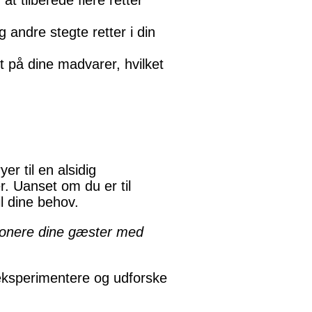
at tilberede flere retter
g andre stegte retter i din
nt på dine madvarer, hvilket
er til en alsidig
r. Uanset om du er til
il dine behov.
mponere dine gæster med
at eksperimentere og udforske