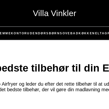
Villa Vinkler
JEMMEKONTOR
UDENDØRS
BØRN
SOVE
BAD
KØKKEN
EL
TAG
bedste tilbehør til din 
Airfryer og leder du efter det rette tilbehør til at 
det bedste tilbehør, der vil gøre din madlavning m