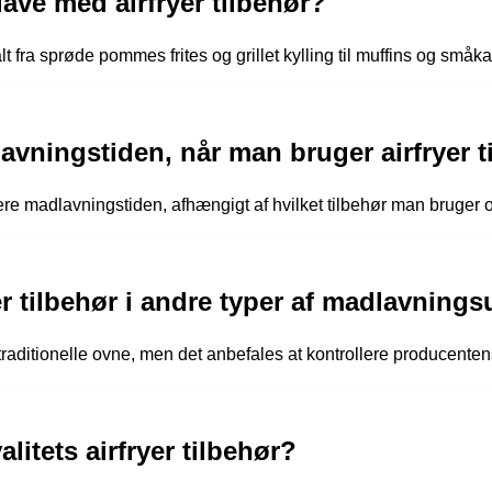
lave med airfryer tilbehør?
t fra sprøde pommes frites og grillet kylling til muffins og småka
avningstiden, når man bruger airfryer t
ere madlavningstiden, afhængigt af hvilket tilbehør man bruger 
r tilbehør i andre typer af madlavnings
 traditionelle ovne, men det anbefales at kontrollere producenten
itets airfryer tilbehør?