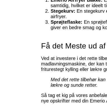
Emerio Airfryer Bakke:
En
samtidig, hvilket er ideelt 
Stegekurv:
En stegekurv er 
airfryer.
Sprøjteflaske:
En sprøjtefl
giver en bedre smag og ko
Få det Meste ud af 
Ved at investere i det rette tilb
madlavningsmaskine, der kan til
friturestegt kylling eller lækre 
Med det rette tilbehør ka
lækre og sunde retter.
Så tag et kig på vores anbefaled
nye opskrifter med din Emerio A