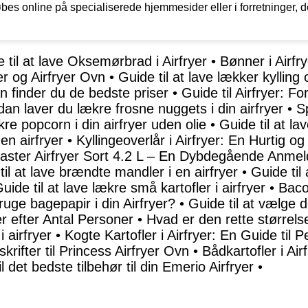
 købes online på specialiserede hjemmesider eller i forretninger,
 til at lave Oksemørbrad i Airfryer
•
Bønner i Airfr
er og Airfryer Ovn
•
Guide til at lave lækker kylling
n finder du de bedste priser
•
Guide til Airfryer: F
an laver du lækre frosne nuggets i din airfryer
•
Sp
re popcorn i din airfryer uden olie
•
Guide til at la
en airfryer
•
Kyllingeoverlår i Airfryer: En Hurtig o
ster Airfryer Sort 4.2 L – En Dybdegående Anmel
til at lave brændte mandler i en airfryer
•
Guide til
uide til at lave lækre små kartofler i airfryer
•
Baco
uge bagepapir i din Airfryer?
•
Guide til at vælge d
yer efter Antal Personer
•
Hvad er den rette størrels
 airfryer
•
Kogte Kartofler i Airfryer: En Guide til P
rifter til Princess Airfryer Ovn
•
Bådkartofler i Air
l det bedste tilbehør til din Emerio Airfryer
•