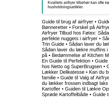
Kvalitets airfryer tilbehør kan ofte
husholdningsartikler.
Guide til brug af airfryer
•
Guide
Bønneretter
•
Forskel på Airfry
Airfryer Tilbud hos Føtex: Såda
perfekte nuggets i airfryer
•
Såd
Trin Guide
•
Sådan laver du læk
Sådan laver du lækre muffins i 
på
•
Bedømmelse af Kitchen Ma
En Guide til Perfektion
•
Guide 
hos Netto og SuperBrugsen
•
G
Lækker Delikatesse
•
Kan du br
familie
•
Guide til Valg af Airfr
du lækker frossen indbagt laks i
Kartofler
•
Guiden til Lækre Opsk
Sprøde Kartoffelbåde
•
Guide ti