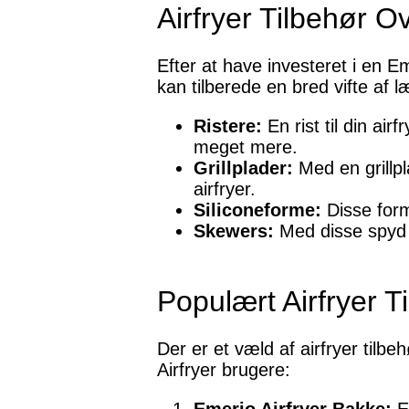
Airfryer Tilbehør O
Efter at have investeret i en Eme
kan tilberede en bred vifte af læ
Ristere:
En rist til din ai
meget mere.
Grillplader:
Med en grillpl
airfryer.
Siliconeforme:
Disse form
Skewers:
Med disse spyd k
Populært Airfryer T
Der er et væld af airfryer til
Airfryer brugere: