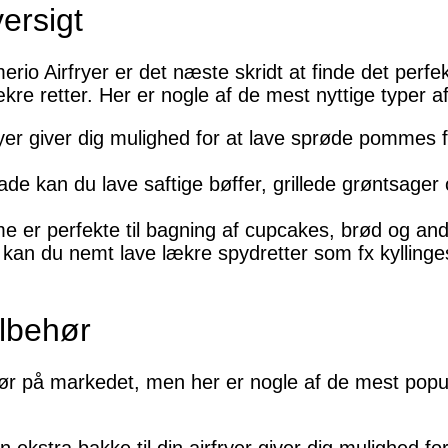
versigt
rio Airfryer er det næste skridt at finde det perfekte
kre retter. Her er nogle af de mest nyttige typer af t
rfryer giver dig mulighed for at lave sprøde pommes 
ade kan du lave saftige bøffer, grillede grøntsager o
e er perfekte til bagning af cupcakes, brød og andr
an du nemt lave lækre spydretter som fx kyllinge
ilbehør
behør på markedet, men her er nogle af de mest pop