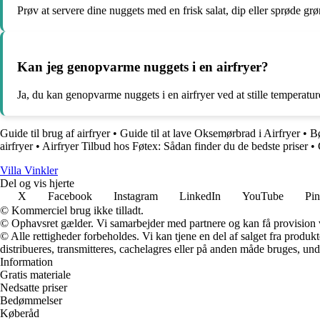
Prøv at servere dine nuggets med en frisk salat, dip eller sprøde gr
Kan jeg genopvarme nuggets i en airfryer?
Ja, du kan genopvarme nuggets i en airfryer ved at stille temperatur
Guide til brug af airfryer
•
Guide til at lave Oksemørbrad i Airfryer
•
Bø
airfryer
•
Airfryer Tilbud hos Føtex: Sådan finder du de bedste priser
•
Villa Vinkler
Del og vis hjerte
X
Facebook
Instagram
LinkedIn
YouTube
Pin
© Kommerciel brug ikke tilladt.
© Ophavsret gælder. Vi samarbejder med partnere og kan få provision
© Alle rettigheder forbeholdes. Vi kan tjene en del af salget fra produk
distribueres, transmitteres, cachelagres eller på anden måde bruges, und
Information
Gratis materiale
Nedsatte priser
Bedømmelser
Køberåd