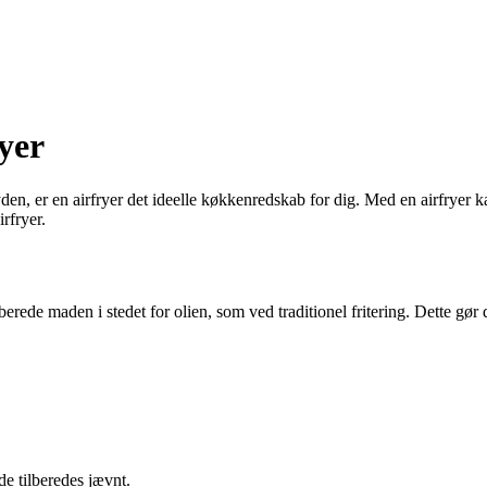
ryer
ryden, er en airfryer det ideelle køkkenredskab for dig. Med en airfrye
irfryer.
erede maden i stedet for olien, som ved traditionel fritering. Dette gør 
de tilberedes jævnt.