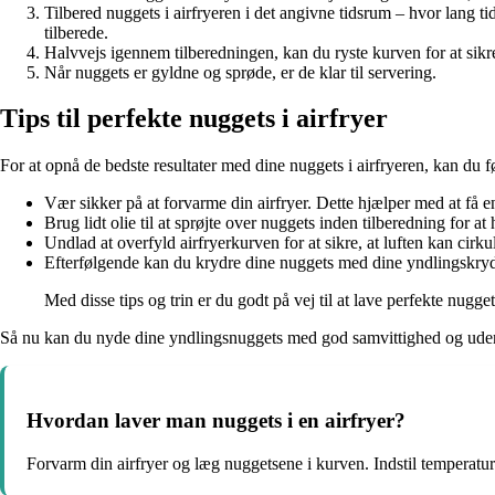
Tilbered nuggets i airfryeren i det angivne tidsrum – hvor lang ti
tilberede.
Halvvejs igennem tilberedningen, kan du ryste kurven for at sikre,
Når nuggets er gyldne og sprøde, er de klar til servering.
Tips til perfekte nuggets i airfryer
For at opnå de bedste resultater med dine nuggets i airfryeren, kan du fø
Vær sikker på at forvarme din airfryer. Dette hjælper med at få e
Brug lidt olie til at sprøjte over nuggets inden tilberedning for a
Undlad at overfyld airfryerkurven for at sikre, at luften kan cirkul
Efterfølgende kan du krydre dine nuggets med dine yndlingskryd
Med disse tips og trin er du godt på vej til at lave perfekte nugget
Så nu kan du nyde dine yndlingsnuggets med god samvittighed og uden 
Hvordan laver man nuggets i en airfryer?
Forvarm din airfryer og læg nuggetsene i kurven. Indstil temperatur