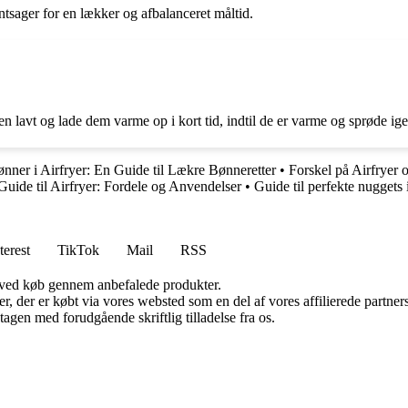
øntsager for en lækker og afbalanceret måltid.
en lavt og lade dem varme op i kort tid, indtil de er varme og sprøde ige
nner i Airfryer: En Guide til Lækre Bønneretter
•
Forskel på Airfryer 
Guide til Airfryer: Fordele og Anvendelser
•
Guide til perfekte nuggets i
terest
TikTok
Mail
RSS
 ved køb gennem anbefalede produkter.
ter, der er købt via vores websted som en del af vores affilierede partn
tagen med forudgående skriftlig tilladelse fra os.