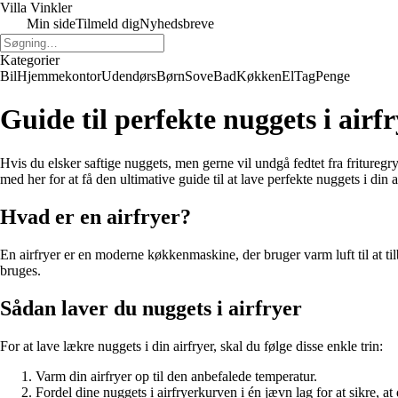
Villa Vinkler
Min side
Tilmeld dig
Nyhedsbreve
Kategorier
Bil
Hjemmekontor
Udendørs
Børn
Sove
Bad
Køkken
El
Tag
Penge
Guide til perfekte nuggets i airf
Hvis du elsker saftige nuggets, men gerne vil undgå fedtet fra fritureg
med her for at få den ultimative guide til at lave perfekte nuggets i din a
Hvad er en airfryer?
En airfryer er en moderne køkkenmaskine, der bruger varm luft til at tilb
bruges.
Sådan laver du nuggets i airfryer
For at lave lækre nuggets i din airfryer, skal du følge disse enkle trin:
Varm din airfryer op til den anbefalede temperatur.
Fordel dine nuggets i airfryerkurven i én jævn lag for at sikre, at 