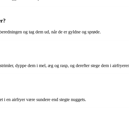
er?
lberedningen og tag dem ud, når de er gyldne og sprøde.
trimler, dyppe dem i mel, æg og rasp, og derefter stege dem i airfryere
vet i en airfryer være sundere end stegte nuggets.