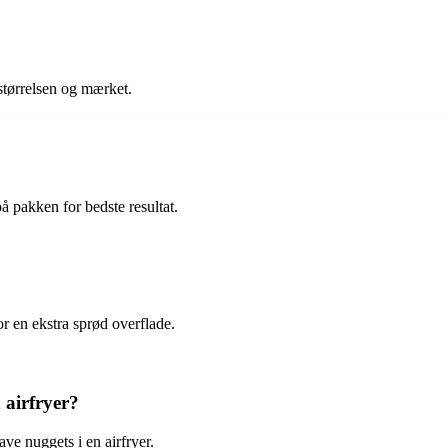
størrelsen og mærket.
på pakken for bedste resultat.
or en ekstra sprød overflade.
 airfryer?
ve nuggets i en airfryer.