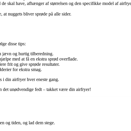
d de skal have, afhænger af størrelsen og den specifikke model af airfry
 at nuggets bliver sprøde på alle sider.
lge disse tips:
n jævn og hurtig tilberedning.
t hjælpe med at få en ekstra sprød overflade.
ere frit og give sprøde resultater.
derier for ekstra smag.
s i din airfryer hver eneste gang.
det unødvendige fedt – takket være din airfryer!
en og tiden, og lad dem stege.