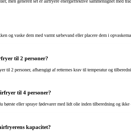
ler, men generelt set er airfryere energieffektive sammenlignet med trad
bakken og vaske dem med varmt sæbevand eller placere dem i opvaskemas
rfryer til 2 personer?
yer til 2 personer, afhængigt af retternes krav til temperatur og tilberedn
rfryer til 4 personer?
 du børste eller spraye fødevarer med lidt olie inden tilberedning og ikke
irfryerens kapacitet?