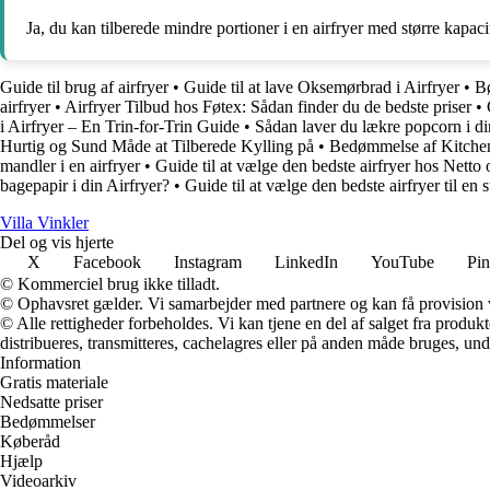
Ja, du kan tilberede mindre portioner i en airfryer med større kapa
Guide til brug af airfryer
•
Guide til at lave Oksemørbrad i Airfryer
•
Bø
airfryer
•
Airfryer Tilbud hos Føtex: Sådan finder du de bedste priser
•
i Airfryer – En Trin-for-Trin Guide
•
Sådan laver du lækre popcorn i din
Hurtig og Sund Måde at Tilberede Kylling på
•
Bedømmelse af Kitchen
mandler i en airfryer
•
Guide til at vælge den bedste airfryer hos Nett
bagepapir i din Airfryer?
•
Guide til at vælge den bedste airfryer til en s
Villa Vinkler
Del og vis hjerte
X
Facebook
Instagram
LinkedIn
YouTube
Pin
© Kommerciel brug ikke tilladt.
© Ophavsret gælder. Vi samarbejder med partnere og kan få provision
© Alle rettigheder forbeholdes. Vi kan tjene en del af salget fra produk
distribueres, transmitteres, cachelagres eller på anden måde bruges, und
Information
Gratis materiale
Nedsatte priser
Bedømmelser
Køberåd
Hjælp
Videoarkiv