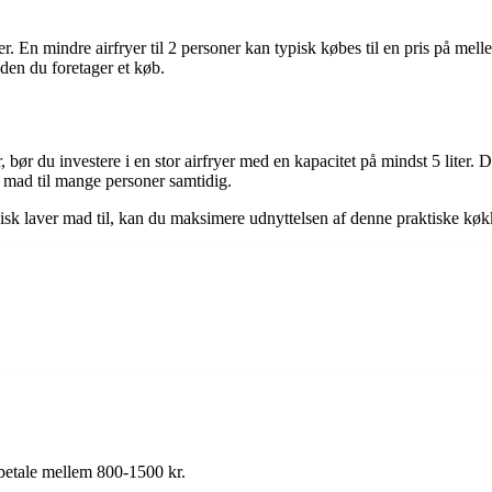
er. En mindre airfryer til 2 personer kan typisk købes til en pris på me
den du foretager et køb.
ør du investere i en stor airfryer med en kapacitet på mindst 5 liter. Den
ve mad til mange personer samtidig.
du typisk laver mad til, kan du maksimere udnyttelsen af denne praktis
t betale mellem 800-1500 kr.