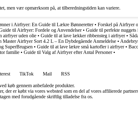
citet, men vær opmærksom på, at tilberedningstiden kan variere.
nner i Airfryer: En Guide til Lækre Bønneretter
•
Forskel på Airfryer 
Guide til Airfryer: Fordele og Anvendelser
•
Guide til perfekte nuggets i
 airfryer uden olie
•
Guide til at lave lækker ribbensteg i airfryer
•
Såda
 Master Airfryer Sort 4.2 L – En Dybdegående Anmeldelse
•
Andebryst
o og SuperBrugsen
•
Guide til at lave lækre små kartofler i airfryer
•
Baco
tor familie
•
Guide til Valg af Airfryer efter Antal Personer
•
terest
TikTok
Mail
RSS
 ved køb gennem anbefalede produkter.
ter, der er købt via vores websted som en del af vores affilierede partn
tagen med forudgående skriftlig tilladelse fra os.