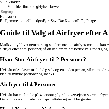
Villa Vinkler
Min side
Tilmeld dig
Nyhedsbreve
Kategorier
Bil
Hjemmekontor
Udendørs
Børn
Sove
Bad
Køkken
El
Tag
Penge
Guide til Valg af Airfryer efter 
Madlavning bliver nemmere og sundere med en airfryer, men det kan være e
airfryer efter antal personer, så du kan træffe det bedste valg for dig og
Hvor Stor Airfryer til 2 Personer?
Hvis du oftest laver mad til dig selv og en anden person, vil en mindre ai
ideel til mindre portioner og snacks.
Airfryer til 4 Personer
Hvis du har en familie på 4 personer, bør du overveje en større airfryer
Det er praktisk til både hverdagsmåltider og når I får gæster.