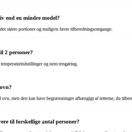
ktiv end en mindre model?
lader større portioner og muligvis færre tilberedningsomgange.
il 2 personer?
re temperaturindstillinger og nem rengøring.
l ovn?
onel ovn, men den kan have begrænsninger afhængigt af retterne, du tilber
ere til forskellige antal personer?