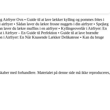
og Airfryer Ovn
•
Guide til at lave lækker kylling og pommes frites i
 airfryer
•
Sådan laver du lækre frosne nuggets i din airfryer
•
Spejlæg
n laver du lækre muffins i en airfryer
•
Kyllingeoverlår i Airfryer: En
 i Airfryer – En Guide til Perfektion
•
Guide til at lave brændte
n i Airfryer: En Når Knasende Lækker Delikatesse
•
Kan du bruge
erskaber med forhandlere. Materialet på denne side må ikke reproduceres,