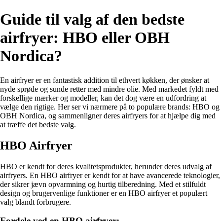
Guide til valg af den bedste
airfryer: HBO eller OBH
Nordica?
En airfryer er en fantastisk addition til ethvert køkken, der ønsker at
nyde sprøde og sunde retter med mindre olie. Med markedet fyldt med
forskellige mærker og modeller, kan det dog være en udfordring at
vælge den rigtige. Her ser vi nærmere på to populære brands: HBO og
OBH Nordica, og sammenligner deres airfryers for at hjælpe dig med
at træffe det bedste valg.
HBO Airfryer
HBO er kendt for deres kvalitetsprodukter, herunder deres udvalg af
airfryers. En HBO airfryer er kendt for at have avancerede teknologier,
der sikrer jævn opvarmning og hurtig tilberedning. Med et stilfuldt
design og brugervenlige funktioner er en HBO airfryer et populært
valg blandt forbrugere.
Fordele ved en HBO airfryer: