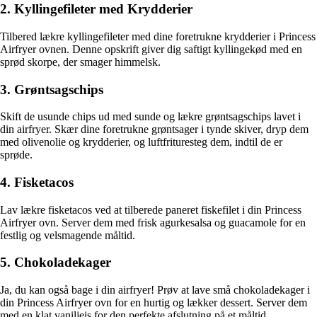
2. Kyllingefileter med Krydderier
Tilbered lækre kyllingefileter med dine foretrukne krydderier i Princess
Airfryer ovnen. Denne opskrift giver dig saftigt kyllingekød med en
sprød skorpe, der smager himmelsk.
3. Grøntsagschips
Skift de usunde chips ud med sunde og lækre grøntsagschips lavet i
din airfryer. Skær dine foretrukne grøntsager i tynde skiver, dryp dem
med olivenolie og krydderier, og luftfrituresteg dem, indtil de er
sprøde.
4. Fisketacos
Lav lækre fisketacos ved at tilberede paneret fiskefilet i din Princess
Airfryer ovn. Server dem med frisk agurkesalsa og guacamole for en
festlig og velsmagende måltid.
5. Chokoladekager
Ja, du kan også bage i din airfryer! Prøv at lave små chokoladekager i
din Princess Airfryer ovn for en hurtig og lækker dessert. Server dem
med en klat vaniljeis for den perfekte afslutning på et måltid.