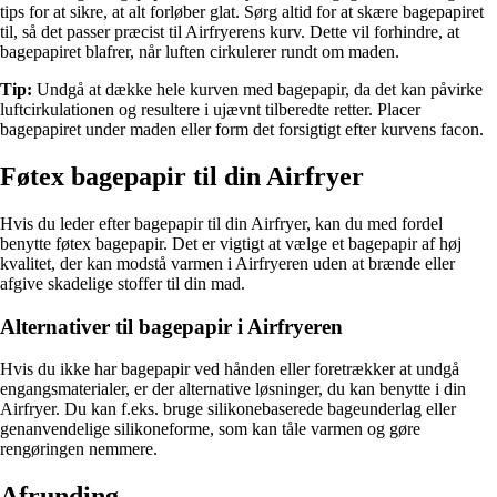
tips for at sikre, at alt forløber glat. Sørg altid for at skære bagepapiret
til, så det passer præcist til Airfryerens kurv. Dette vil forhindre, at
bagepapiret blafrer, når luften cirkulerer rundt om maden.
Tip:
Undgå at dække hele kurven med bagepapir, da det kan påvirke
luftcirkulationen og resultere i ujævnt tilberedte retter. Placer
bagepapiret under maden eller form det forsigtigt efter kurvens facon.
Føtex bagepapir til din Airfryer
Hvis du leder efter bagepapir til din Airfryer, kan du med fordel
benytte føtex bagepapir. Det er vigtigt at vælge et bagepapir af høj
kvalitet, der kan modstå varmen i Airfryeren uden at brænde eller
afgive skadelige stoffer til din mad.
Alternativer til bagepapir i Airfryeren
Hvis du ikke har bagepapir ved hånden eller foretrækker at undgå
engangsmaterialer, er der alternative løsninger, du kan benytte i din
Airfryer. Du kan f.eks. bruge silikonebaserede bageunderlag eller
genanvendelige silikoneforme, som kan tåle varmen og gøre
rengøringen nemmere.
Afrunding