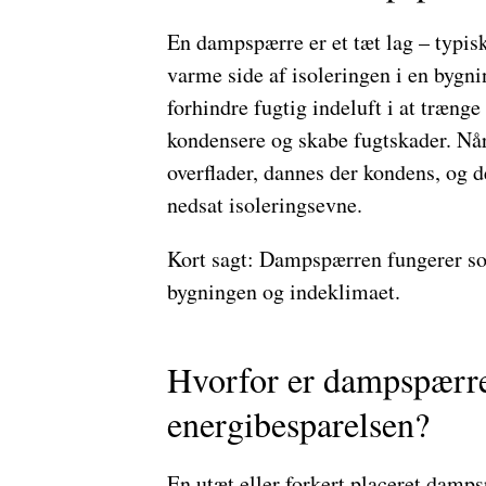
En dampspærre er et tæt lag – typisk
varme side af isoleringen i en bygni
forhindre fugtig indeluft i at trænge
kondensere og skabe fugtskader. Når
overflader, dannes der kondens, og 
nedsat isoleringsevne.
Kort sagt: Dampspærren fungerer som
bygningen og indeklimaet.
Hvorfor er dampspærre
energibesparelsen?
En utæt eller forkert placeret damp