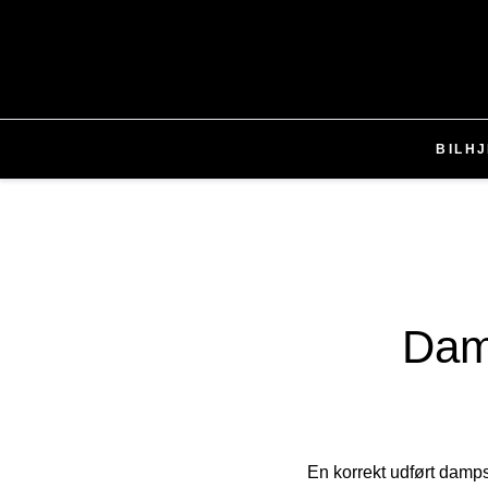
BIL
H
Damp
En korrekt udført damps