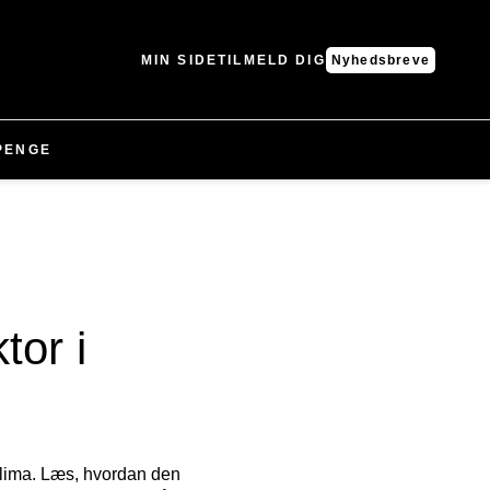
MIN SIDE
TILMELD DIG
Nyhedsbreve
PENGE
tor i
eklima. Læs, hvordan den