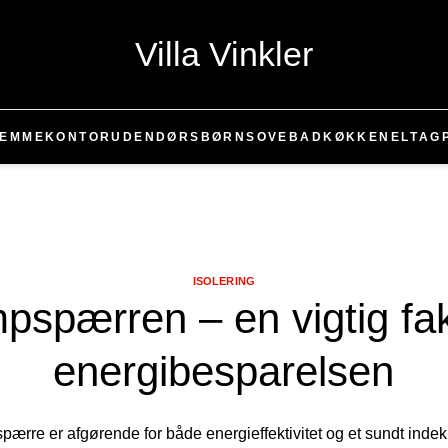
Villa Vinkler
JEMMEKONTOR
UDENDØRS
BØRN
SOVE
BAD
KØKKEN
EL
TAG
ISOLERING
spærren – en vigtig fak
energibesparelsen
pærre er afgørende for både energieffektivitet og et sundt ind