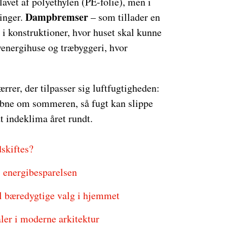
avet af polyethylen (PE-folie), men i
Dampbremser
inger.
– som tillader en
i konstruktioner, hvor huset skal kunne
venergihuse og træbyggeri, hvor
rrer, der tilpasser sig luftfugtigheden:
åbne om sommeren, så fugt kan slippe
t indeklima året rundt.
skiftes?
i energibesparelsen
il bæredygtige valg i hjemmet
ler i moderne arkitektur