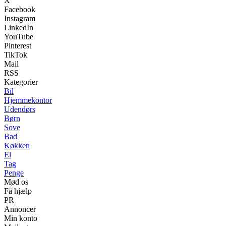
X
Facebook
Instagram
LinkedIn
YouTube
Pinterest
TikTok
Mail
RSS
Kategorier
Bil
Hjemmekontor
Udendørs
Børn
Sove
Bad
Køkken
El
Tag
Penge
Mød os
Få hjælp
PR
Annoncer
Min konto