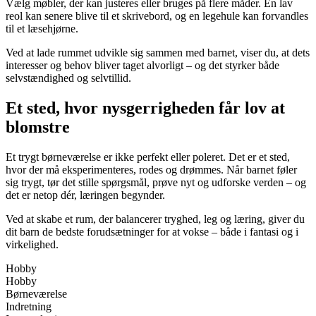
Vælg møbler, der kan justeres eller bruges på flere måder. En lav
reol kan senere blive til et skrivebord, og en legehule kan forvandles
til et læsehjørne.
Ved at lade rummet udvikle sig sammen med barnet, viser du, at dets
interesser og behov bliver taget alvorligt – og det styrker både
selvstændighed og selvtillid.
Et sted, hvor nysgerrigheden får lov at
blomstre
Et trygt børneværelse er ikke perfekt eller poleret. Det er et sted,
hvor der må eksperimenteres, rodes og drømmes. Når barnet føler
sig trygt, tør det stille spørgsmål, prøve nyt og udforske verden – og
det er netop dér, læringen begynder.
Ved at skabe et rum, der balancerer tryghed, leg og læring, giver du
dit barn de bedste forudsætninger for at vokse – både i fantasi og i
virkelighed.
Hobby
Hobby
Børneværelse
Indretning