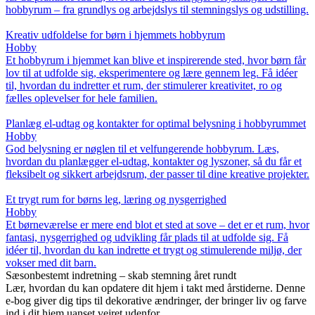
hobbyrum – fra grundlys og arbejdslys til stemningslys og udstilling.
Kreativ udfoldelse for børn i hjemmets hobbyrum
Hobby
Et hobbyrum i hjemmet kan blive et inspirerende sted, hvor børn får
lov til at udfolde sig, eksperimentere og lære gennem leg. Få idéer
til, hvordan du indretter et rum, der stimulerer kreativitet, ro og
fælles oplevelser for hele familien.
Planlæg el-udtag og kontakter for optimal belysning i hobbyrummet
Hobby
God belysning er nøglen til et velfungerende hobbyrum. Læs,
hvordan du planlægger el-udtag, kontakter og lyszoner, så du får et
fleksibelt og sikkert arbejdsrum, der passer til dine kreative projekter.
Et trygt rum for børns leg, læring og nysgerrighed
Hobby
Et børneværelse er mere end blot et sted at sove – det er et rum, hvor
fantasi, nysgerrighed og udvikling får plads til at udfolde sig. Få
idéer til, hvordan du kan indrette et trygt og stimulerende miljø, der
vokser med dit barn.
Sæsonbestemt indretning – skab stemning året rundt
Lær, hvordan du kan opdatere dit hjem i takt med årstiderne. Denne
e-bog giver dig tips til dekorative ændringer, der bringer liv og farve
ind i dit hjem uanset vejret udenfor.