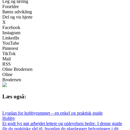
Leg og læring
Forældre
Børns udvikling
Del og vis hjerte
X
Facebook
Instagram
LinkedIn
YouTube
Pinterest
TikTok
Mail
RSS
Oline Brodersen
Oline
Brodersen
Læs også:
Lysplan for hobbyrummet – en enkel og praktisk guide
Hobby
Et godt lys gør arbejdet lettere og oplevelsen bedre. I denne guide
får du praktiske råd til, hvordan du planlægger belysningen i dit