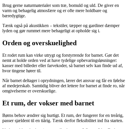
Brug gerne naturmaterialer som træ, bomuld og uld. De giver en
varm og behagelig atmosfære og er ofte mere holdbare og
bæredygtige.
Tænk også på akustikken – tekstiler, tæpper og gardiner dæmper
lyden og gør rummet mere behageligt at opholde sig i.
Orden og overskuelighed
Et rodet rum kan virke utrygt og forstyrrende for barnet. Gør det
nemt at holde orden ved at have tydelige opbevaringsløsninger:
kasser med billeder eller farvekoder, så barnet selv kan finde ud af,
hvor tingene hører til.
Når barnet deltager i oprydningen, lærer det ansvar og får en følelse
af medejerskab. Samtidig bliver det lettere for barnet at finde ro, når
omgivelserne er overskuelige.
Et rum, der vokser med barnet
Børns behov ændrer sig hurtigt. Et rum, der fungerer for en treårig,
passer sjældent til en tiårig. Tænk derfor fleksibilitet ind fra starten.