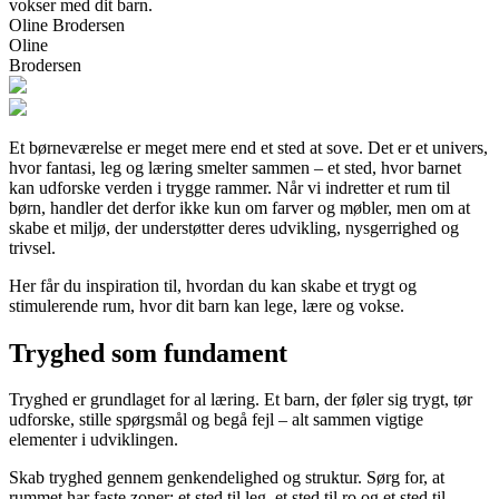
vokser med dit barn.
Oline Brodersen
Oline
Brodersen
Et børneværelse er meget mere end et sted at sove. Det er et univers,
hvor fantasi, leg og læring smelter sammen – et sted, hvor barnet
kan udforske verden i trygge rammer. Når vi indretter et rum til
børn, handler det derfor ikke kun om farver og møbler, men om at
skabe et miljø, der understøtter deres udvikling, nysgerrighed og
trivsel.
Her får du inspiration til, hvordan du kan skabe et trygt og
stimulerende rum, hvor dit barn kan lege, lære og vokse.
Tryghed som fundament
Tryghed er grundlaget for al læring. Et barn, der føler sig trygt, tør
udforske, stille spørgsmål og begå fejl – alt sammen vigtige
elementer i udviklingen.
Skab tryghed gennem genkendelighed og struktur. Sørg for, at
rummet har faste zoner: et sted til leg, et sted til ro og et sted til