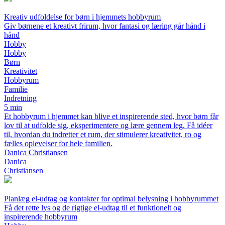
Kreativ udfoldelse for børn i hjemmets hobbyrum
Giv børnene et kreativt frirum, hvor fantasi og læring går hånd i
hånd
Hobby
Hobby
Børn
Kreativitet
Hobbyrum
Familie
Indretning
5 min
Et hobbyrum i hjemmet kan blive et inspirerende sted, hvor børn får
lov til at udfolde sig, eksperimentere og lære gennem leg. Få idéer
til, hvordan du indretter et rum, der stimulerer kreativitet, ro og
fælles oplevelser for hele familien.
Danica Christiansen
Danica
Christiansen
Planlæg el-udtag og kontakter for optimal belysning i hobbyrummet
Få det rette lys og de rigtige el-udtag til et funktionelt og
inspirerende hobbyrum