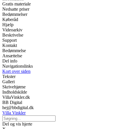
Gratis materiale
Nedsatte priser
Bedømmelser
Køberåd
Hjælp
Videoarkiv
Beskrivelse
Support
Kontakt
Bedømmelse
Ansættelse
Del info
Navigationslinks
Kort over siden
Tekster
Galleri
Skrivehjørne
Indholdskilde
VillaVinkler.dk
BB Digital
hej@bbdigital.dk
Villa Vinkler
Del og vis hjerte