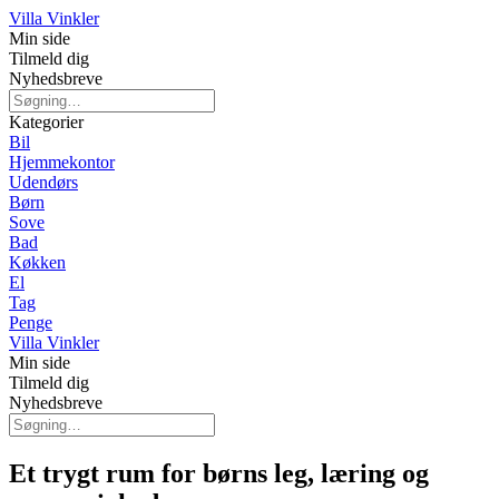
Villa Vinkler
Min side
Tilmeld dig
Nyhedsbreve
Kategorier
Bil
Hjemmekontor
Udendørs
Børn
Sove
Bad
Køkken
El
Tag
Penge
Villa Vinkler
Min side
Tilmeld dig
Nyhedsbreve
Et trygt rum for børns leg, læring og