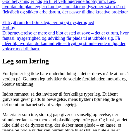
God belysning er nøglen til et velfungerende hobbyrum. Læs,
hvordan du planlægger el-udtag, kontakter og lyszoner, så du får et
fleksibelt og sikkert arbejdsrum, der passer til dine kreative projekter.
Et trygt rum for børns leg, læring og nysgerrighed
Hobby
Et børneværelse er mere end blot et sted at sove – det er et rum, hvor
fantasi, nysgerrighed og udvikling får plads til at udfolde sig. Få
idéer til, hvordan du kan indrette et trygt og stimulerende miljø, der
vokser med dit barn.
Leg som læring
For børn er leg ikke bare underholdning – det er deres måde at forstå
verden på. Gennem leg udvikler de sociale færdigheder, motorik og
kreativ tænkning.
Indret rummet, så det inviterer til forskellige typer leg. Et åbent
gulvareal giver plads til bevægelse, mens hylder i børnehøjde gør
det nemt for barnet selv at vælge legetøj.
Materialer som træ, stof og pap giver en sanselig oplevelse, der
stimulerer fantasien mere end plastiklegetøj ofte gør. Og husk, at det
ikke altid er de dyreste ting, der skaber mest glæde – en kasse, et
tæppe og nogle puder kan hurtigt blive til et slot, en hule eller et