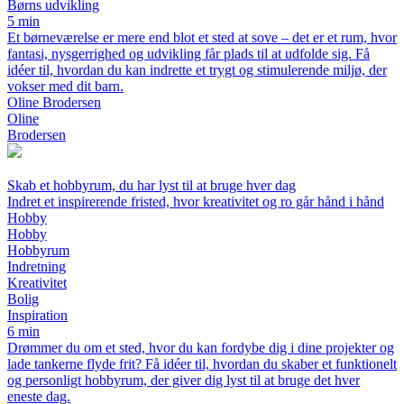
Børns udvikling
5 min
Et børneværelse er mere end blot et sted at sove – det er et rum, hvor
fantasi, nysgerrighed og udvikling får plads til at udfolde sig. Få
idéer til, hvordan du kan indrette et trygt og stimulerende miljø, der
vokser med dit barn.
Oline Brodersen
Oline
Brodersen
Skab et hobbyrum, du har lyst til at bruge hver dag
Indret et inspirerende fristed, hvor kreativitet og ro går hånd i hånd
Hobby
Hobby
Hobbyrum
Indretning
Kreativitet
Bolig
Inspiration
6 min
Drømmer du om et sted, hvor du kan fordybe dig i dine projekter og
lade tankerne flyde frit? Få idéer til, hvordan du skaber et funktionelt
og personligt hobbyrum, der giver dig lyst til at bruge det hver
eneste dag.