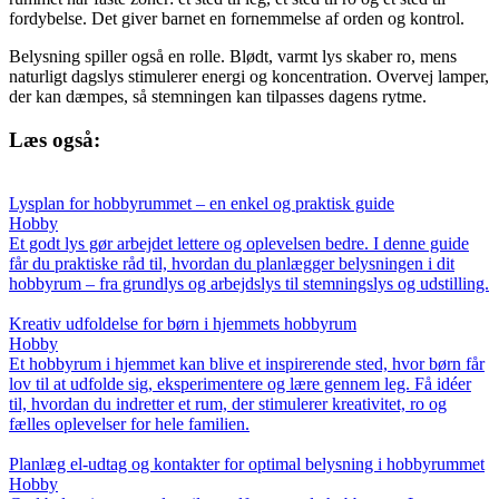
fordybelse. Det giver barnet en fornemmelse af orden og kontrol.
Belysning spiller også en rolle. Blødt, varmt lys skaber ro, mens
naturligt dagslys stimulerer energi og koncentration. Overvej lamper,
der kan dæmpes, så stemningen kan tilpasses dagens rytme.
Læs også:
Lysplan for hobbyrummet – en enkel og praktisk guide
Hobby
Et godt lys gør arbejdet lettere og oplevelsen bedre. I denne guide
får du praktiske råd til, hvordan du planlægger belysningen i dit
hobbyrum – fra grundlys og arbejdslys til stemningslys og udstilling.
Kreativ udfoldelse for børn i hjemmets hobbyrum
Hobby
Et hobbyrum i hjemmet kan blive et inspirerende sted, hvor børn får
lov til at udfolde sig, eksperimentere og lære gennem leg. Få idéer
til, hvordan du indretter et rum, der stimulerer kreativitet, ro og
fælles oplevelser for hele familien.
Planlæg el-udtag og kontakter for optimal belysning i hobbyrummet
Hobby