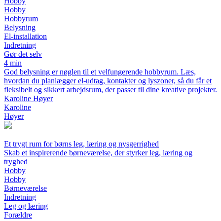
Hobby
Hobby
Hobbyrum
Belysning
El-installation
Indretning
Gør det selv
4 min
God belysning er nøglen til et velfungerende hobbyrum. Læs,
hvordan du planlægger el-udtag, kontakter og lyszoner, så du får et
fleksibelt og sikkert arbejdsrum, der passer til dine kreative projekter.
Karoline Høyer
Karoline
Høyer
Et trygt rum for børns leg, læring og nysgerrighed
Skab et inspirerende børneværelse, der styrker leg, læring og
tryghed
Hobby
Hobby
Børneværelse
Indretning
Leg og læring
Forældre