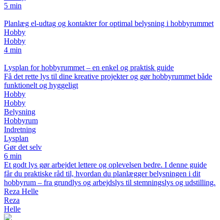
5 min
Planlæg el-udtag og kontakter for optimal belysning i hobbyrummet
Hobby
Hobby
4 min
Lysplan for hobbyrummet – en enkel og praktisk guide
Få det rette lys til dine kreative projekter og gør hobbyrummet både
funktionelt og hyggeligt
Hobby
Hobby
Belysning
Hobbyrum
Indretning
Lysplan
Gør det selv
6 min
Et godt lys gør arbejdet lettere og oplevelsen bedre. I denne guide
får du praktiske råd til, hvordan du planlægger belysningen i dit
hobbyrum – fra grundlys og arbejdslys til stemningslys og udstilling.
Reza Helle
Reza
Helle