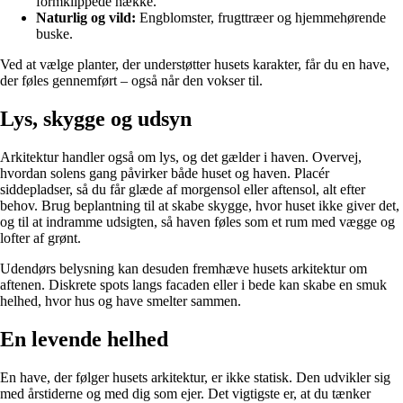
formklippede hække.
Naturlig og vild:
Engblomster, frugttræer og hjemmehørende
buske.
Ved at vælge planter, der understøtter husets karakter, får du en have,
der føles gennemført – også når den vokser til.
Lys, skygge og udsyn
Arkitektur handler også om lys, og det gælder i haven. Overvej,
hvordan solens gang påvirker både huset og haven. Placér
siddepladser, så du får glæde af morgensol eller aftensol, alt efter
behov. Brug beplantning til at skabe skygge, hvor huset ikke giver det,
og til at indramme udsigten, så haven føles som et rum med vægge og
lofter af grønt.
Udendørs belysning kan desuden fremhæve husets arkitektur om
aftenen. Diskrete spots langs facaden eller i bede kan skabe en smuk
helhed, hvor hus og have smelter sammen.
En levende helhed
En have, der følger husets arkitektur, er ikke statisk. Den udvikler sig
med årstiderne og med dig som ejer. Det vigtigste er, at du tænker