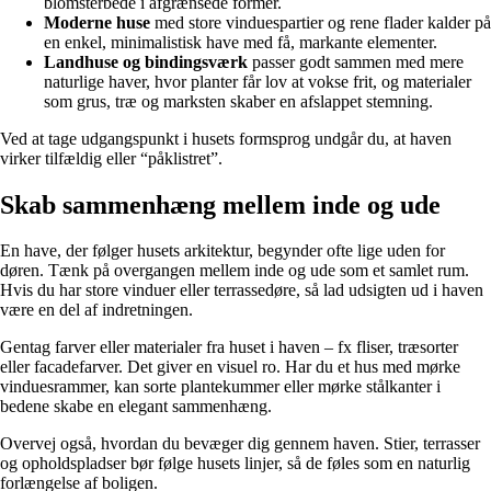
blomsterbede i afgrænsede former.
Moderne huse
med store vinduespartier og rene flader kalder på
en enkel, minimalistisk have med få, markante elementer.
Landhuse og bindingsværk
passer godt sammen med mere
naturlige haver, hvor planter får lov at vokse frit, og materialer
som grus, træ og marksten skaber en afslappet stemning.
Ved at tage udgangspunkt i husets formsprog undgår du, at haven
virker tilfældig eller “påklistret”.
Skab sammenhæng mellem inde og ude
En have, der følger husets arkitektur, begynder ofte lige uden for
døren. Tænk på overgangen mellem inde og ude som et samlet rum.
Hvis du har store vinduer eller terrassedøre, så lad udsigten ud i haven
være en del af indretningen.
Gentag farver eller materialer fra huset i haven – fx fliser, træsorter
eller facadefarver. Det giver en visuel ro. Har du et hus med mørke
vinduesrammer, kan sorte plantekummer eller mørke stålkanter i
bedene skabe en elegant sammenhæng.
Overvej også, hvordan du bevæger dig gennem haven. Stier, terrasser
og opholdspladser bør følge husets linjer, så de føles som en naturlig
forlængelse af boligen.