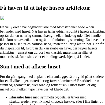
Få haven til at følge husets arkitektur
En vellykket have begynder ikke med blomster eller bede – den
begynder med huset. Når haven tager udgangspunkt i husets arkitektur,
opstår der en naturlig sammenhæng mellem inde og ude. Det handler
ikke kun om æstetik, men også om funktion og stemning. En have, der
passer til huset, føles harmonisk og inviterer til brug året rundt. Her får
du inspiration til, hvordan du kan skabe en have, der følger husets
arkitektur – uanset om du bor i en klassisk murermestervilla, et
modernistisk funkishus eller et bindingsværkshjem på landet.
Start med at aflæse huset
Før du går i gang med at plante eller anlægge, så brug tid på at studere
huset. Hvilke linjer, materialer og farver dominerer? Er arkitekturen
stram og geometrisk, eller blød og romantisk? Huset fortæller dig
meget om, hvilken type have der vil klæde det.
Klassiske huse
med symmetri og detaljer trives med
strukturerede haver, fx med klippede hække, stier i lige linjer og