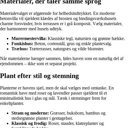
Materialer, der taler samme sprog
Materialevalget er afgørende for helhedsindtrykket. En moderne
betonvilla vil sjældent klædes af brosten og bindingsværkshusets
charme forsvinder, hvis terrassen er i grå komposit. Vælg materialer,
der harmonerer med husets udtryk.
Murermestervilla:
Klassiske tegl, natursten og grønne hække.
Funkishus:
Beton, cortenstål, grus og enkle plantevalg.
Træhus:
Træterrasser, naturgræs og vilde blomster.
Når materialerne hænger sammen, føles haven som en naturlig del af
ejendommen – ikke som et separat projekt.
Plant efter stil og stemning
Planterne er havens sjæl, men de skal vælges med omtanke. En
romantisk have med roser og lavendler passer sjældent til et
minimalistisk hus i glas og stål. Tænk i stemninger frem for
enkeltplanter.
Stram og moderne:
Græsser, buksbom, bambus og
stedsegrønne planter i gentagelser.
Klassisk og frodig:
Roser, stauder, klatreplanter og