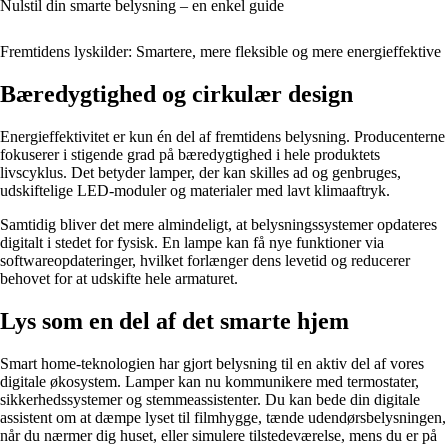
Nulstil din smarte belysning – en enkel guide
Fremtidens lyskilder: Smartere, mere fleksible og mere energieffektive
Bæredygtighed og cirkulær design
Energieffektivitet er kun én del af fremtidens belysning. Producenterne
fokuserer i stigende grad på bæredygtighed i hele produktets
livscyklus. Det betyder lamper, der kan skilles ad og genbruges,
udskiftelige LED-moduler og materialer med lavt klimaaftryk.
Samtidig bliver det mere almindeligt, at belysningssystemer opdateres
digitalt i stedet for fysisk. En lampe kan få nye funktioner via
softwareopdateringer, hvilket forlænger dens levetid og reducerer
behovet for at udskifte hele armaturet.
Lys som en del af det smarte hjem
Smart home-teknologien har gjort belysning til en aktiv del af vores
digitale økosystem. Lamper kan nu kommunikere med termostater,
sikkerhedssystemer og stemmeassistenter. Du kan bede din digitale
assistent om at dæmpe lyset til filmhygge, tænde udendørsbelysningen,
når du nærmer dig huset, eller simulere tilstedeværelse, mens du er på