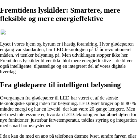
Fremtidens lyskilder: Smartere, mere
fleksible og mere energieffektive
Lyset i vores hjem og byrum er i hastig forandring. Hvor glødepæren
engang var standarden, har LED-teknologien på få år revolutioneret
måden, vi tænker belysning på. Men udviklingen stopper ikke her.
Fremtidens lyskilder bliver ikke blot mere energieffektive – de bliver
også intelligente, tilpasselige og en integreret del af vores digitale
hverdag.
Fra glødepære til intelligent belysning
Overgangen fra glødepærer til LED har været et af de største
teknologiske spring inden for belysning. LED-lyset bruger op til 80 %
mindre energi og har en levetid, der kan være 20 gange længere. Men
det mest interessante er, hvordan LED-teknologien har åbnet døren for
nye funktioner: justerbar farvetemperatur, trådløs styring og integration
med smart home-systemer.
I dag kan du med en app på telefonen dæmpe lyset, ændre farven eller