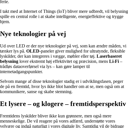
ferie.
I takt med at Internet of Things (IoT) bliver mere udbredt, vil belysning
spille en central rolle i at skabe intelligente, energieffektive og trygge
hjem.
Nye teknologier på vej
Ud over LED er der nye teknologier på vej, som kan ændre måden, vi
tænker lys på.
OLED
-paneler giver mulighed for ultratynde, fleksible
lyskilder, der kan integreres i vægge, møbler eller tøj.
Laserbaseret
belysning
lover ekstremt høj effektivitet og præcision, mens
Li-Fi
–
trådløs dataoverførsel via lys – kan gøre lamper til
internetadgangspunkter.
Selvom mange af disse teknologier stadig er i udviklingsfasen, peger
de på en fremtid, hvor lys ikke blot handler om at se, men også om at
kommunikere, sanse og skabe stemning.
Et lysere – og klogere – fremtidsperspektiv
Fremtidens lyskilder bliver ikke kun grønnere, men også mere
menneskelige. De vil reagere på vores adfærd, understøtte vores
velvære og indgå naturligt i vores digitale liv. Samtidig vil de bidrage