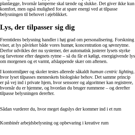
planlægge, hvornår lamperne skal tænde og slukke. Det giver ikke kun
komfort, men også mulighed for at spare energi ved at tilpasse
belysningen til behovet i øjeblikket.
Lys, der tilpasser sig dig
Fremtidens belysning handler i høj grad om personalisering. Forskning
viser, at lys påvirker både vores humør, koncentration og søvnrytme.
Derfor udvikles der nu systemer, der automatisk justerer lysets styrke
og farvetone efter døgnets rytme – så du får et køligt, energigivende lys
om morgenen og et varmt, afslappende skær om aftenen.
I kontormiljøer og skoler testes allerede såkaldt
human centric lighting
,
hvor lyset tilpasses menneskets biologiske behov. Det samme princip
er på vej ind i private hjem, hvor sensorer og algoritmer kan registrere,
hvornår du er hjemme, og hvordan du bruger rummene – og derefter
tilpasse belysningen derefter.
Sådan vurderer du, hvor meget dagslys der kommer ind i et rum
Kombinér arbejdsbelysning og opbevaring i kreative rum