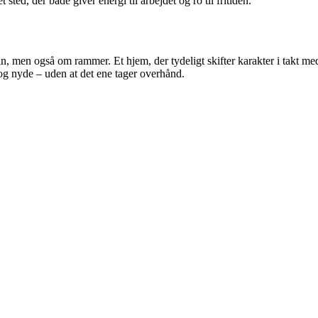
ed, der både giver energi til arbejdet og ro til fritiden.
in, men også om rammer. Et hjem, der tydeligt skifter karakter i takt 
 og nyde – uden at det ene tager overhånd.