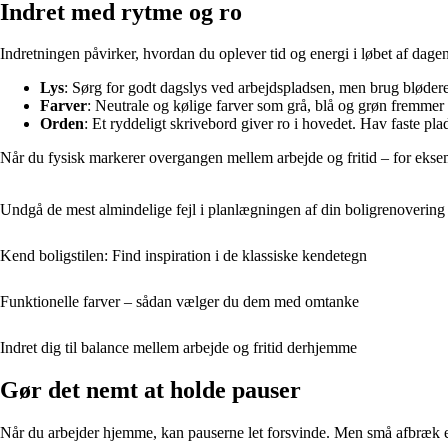
Indret med rytme og ro
Indretningen påvirker, hvordan du oplever tid og energi i løbet af dagen.
Lys
: Sørg for godt dagslys ved arbejdspladsen, men brug blødere
Farver
: Neutrale og kølige farver som grå, blå og grøn fremmer
Orden
: Et ryddeligt skrivebord giver ro i hovedet. Hav faste pla
Når du fysisk markerer overgangen mellem arbejde og fritid – for eksemp
Undgå de mest almindelige fejl i planlægningen af din boligrenovering
Kend boligstilen: Find inspiration i de klassiske kendetegn
Funktionelle farver – sådan vælger du dem med omtanke
Indret dig til balance mellem arbejde og fritid derhjemme
Gør det nemt at holde pauser
Når du arbejder hjemme, kan pauserne let forsvinde. Men små afbræk er af