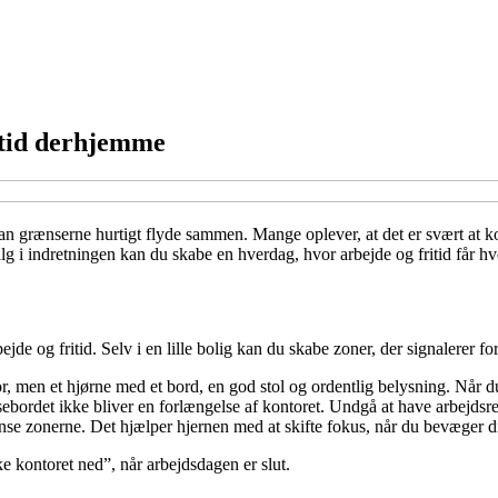
ritid derhjemme
 grænserne hurtigt flyde sammen. Mange oplever, at det er svært at kobl
lg i indretningen kan du skabe en hverdag, hvor arbejde og fritid får h
jde og fritid. Selv i en lille bolig kan du skabe zoner, der signalerer for
, men et hjørne med et bord, en god stol og ordentlig belysning. Når du
pisebordet ikke bliver en forlængelse af kontoret. Undgå at have arbejdsr
rænse zonerne. Det hjælper hjernen med at skifte fokus, når du bevæger dig
e kontoret ned”, når arbejdsdagen er slut.