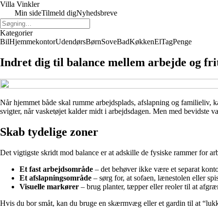
Villa Vinkler
Min side
Tilmeld dig
Nyhedsbreve
Kategorier
Bil
Hjemmekontor
Udendørs
Børn
Sove
Bad
Køkken
El
Tag
Penge
Indret dig til balance mellem arbejde og f
Når hjemmet både skal rumme arbejdsplads, afslapning og familieliv, kan
svigter, når vasketøjet kalder midt i arbejdsdagen. Men med bevidste va
Skab tydelige zoner
Det vigtigste skridt mod balance er at adskille de fysiske rammer for arbe
Et fast arbejdsområde
– det behøver ikke være et separat kontor
Et afslapningsområde
– sørg for, at sofaen, lænestolen eller s
Visuelle markører
– brug planter, tæpper eller reoler til at afg
Hvis du bor småt, kan du bruge en skærmvæg eller et gardin til at “lukk