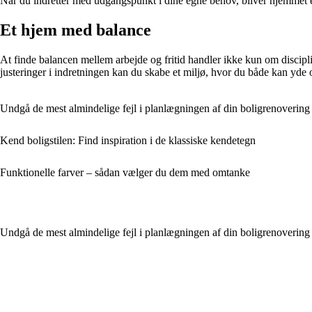
Når du indretter med udgangspunkt i dine egne behov, bliver hjemmet et st
Et hjem med balance
At finde balancen mellem arbejde og fritid handler ikke kun om discipl
justeringer i indretningen kan du skabe et miljø, hvor du både kan yde
Undgå de mest almindelige fejl i planlægningen af din boligrenovering
Kend boligstilen: Find inspiration i de klassiske kendetegn
Funktionelle farver – sådan vælger du dem med omtanke
Undgå de mest almindelige fejl i planlægningen af din boligrenovering