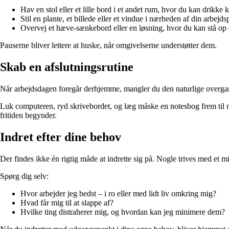
Hav en stol eller et lille bord i et andet rum, hvor du kan drikke
Stil en plante, et billede eller et vindue i nærheden af din arbejd
Overvej et hæve-sænkebord eller en løsning, hvor du kan stå op o
Pauserne bliver lettere at huske, når omgivelserne understøtter dem.
Skab en afslutningsrutine
Når arbejdsdagen foregår derhjemme, mangler du den naturlige overgang,
Luk computeren, ryd skrivebordet, og læg måske en notesbog frem til næste
fritiden begynder.
Indret efter dine behov
Der findes ikke én rigtig måde at indrette sig på. Nogle trives med et mi
Spørg dig selv:
Hvor arbejder jeg bedst – i ro eller med lidt liv omkring mig?
Hvad får mig til at slappe af?
Hvilke ting distraherer mig, og hvordan kan jeg minimere dem?