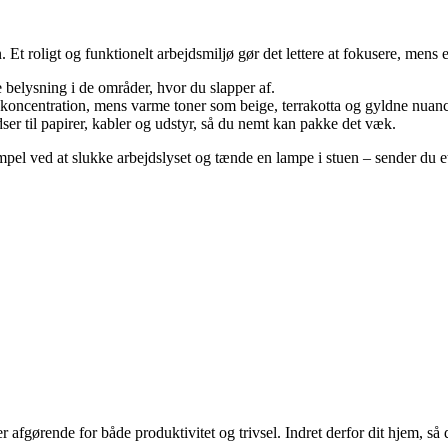
 Et roligt og funktionelt arbejdsmiljø gør det lettere at fokusere, mens 
 belysning i de områder, hvor du slapper af.
 koncentration, mens varme toner som beige, terrakotta og gyldne nuan
dser til papirer, kabler og udstyr, så du nemt kan pakke det væk.
el ved at slukke arbejdslyset og tænde en lampe i stuen – sender du et s
gørende for både produktivitet og trivsel. Indret derfor dit hjem, så de