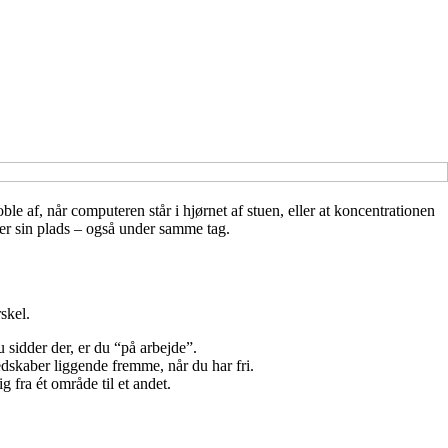
e af, når computeren står i hjørnet af stuen, eller at koncentrationen
ver sin plads – også under samme tag.
skel.
 sidder der, er du “på arbejde”.
edskaber liggende fremme, når du har fri.
 fra ét område til et andet.