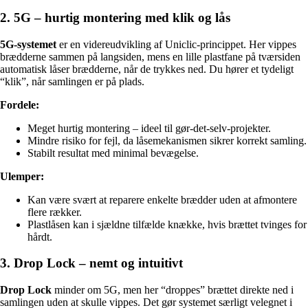
2. 5G – hurtig montering med klik og lås
5G-systemet
er en videreudvikling af Uniclic-princippet. Her vippes
brædderne sammen på langsiden, mens en lille plastfane på tværsiden
automatisk låser brædderne, når de trykkes ned. Du hører et tydeligt
“klik”, når samlingen er på plads.
Fordele:
Meget hurtig montering – ideel til gør-det-selv-projekter.
Mindre risiko for fejl, da låsemekanismen sikrer korrekt samling.
Stabilt resultat med minimal bevægelse.
Ulemper:
Kan være svært at reparere enkelte brædder uden at afmontere
flere rækker.
Plastlåsen kan i sjældne tilfælde knække, hvis brættet tvinges for
hårdt.
3. Drop Lock – nemt og intuitivt
Drop Lock
minder om 5G, men her “droppes” brættet direkte ned i
samlingen uden at skulle vippes. Det gør systemet særligt velegnet i