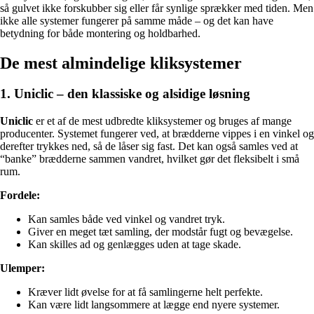
så gulvet ikke forskubber sig eller får synlige sprækker med tiden. Men
ikke alle systemer fungerer på samme måde – og det kan have
betydning for både montering og holdbarhed.
De mest almindelige kliksystemer
1. Uniclic – den klassiske og alsidige løsning
Uniclic
er et af de mest udbredte kliksystemer og bruges af mange
producenter. Systemet fungerer ved, at brædderne vippes i en vinkel og
derefter trykkes ned, så de låser sig fast. Det kan også samles ved at
“banke” brædderne sammen vandret, hvilket gør det fleksibelt i små
rum.
Fordele:
Kan samles både ved vinkel og vandret tryk.
Giver en meget tæt samling, der modstår fugt og bevægelse.
Kan skilles ad og genlægges uden at tage skade.
Ulemper:
Kræver lidt øvelse for at få samlingerne helt perfekte.
Kan være lidt langsommere at lægge end nyere systemer.