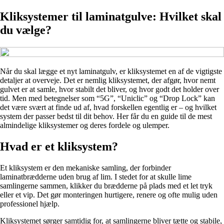
Kliksystemer til laminatgulve: Hvilket skal
du vælge?
Når du skal lægge et nyt laminatgulv, er kliksystemet en af de vigtigste
detaljer at overveje. Det er nemlig kliksystemet, der afgør, hvor nemt
gulvet er at samle, hvor stabilt det bliver, og hvor godt det holder over
tid. Men med betegnelser som “5G”, “Uniclic” og “Drop Lock” kan
det være svært at finde ud af, hvad forskellen egentlig er – og hvilket
system der passer bedst til dit behov. Her får du en guide til de mest
almindelige kliksystemer og deres fordele og ulemper.
Hvad er et kliksystem?
Et kliksystem er den mekaniske samling, der forbinder
laminatbrædderne uden brug af lim. I stedet for at skulle lime
samlingerne sammen, klikker du brædderne på plads med et let tryk
eller et vip. Det gør monteringen hurtigere, renere og ofte mulig uden
professionel hjælp.
Kliksystemet sørger samtidig for, at samlingerne bliver tætte og stabile,