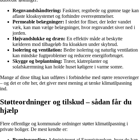
Regnvandshåndtering:
Faskiner, regnbede og grønne tage kan
aflaste kloaksystemet og forhindre oversvømmelser.
Permeable belægninger:
I stedet for fliser, der leder vandet
væk, kan man vælge belægninger, hvor regnvandet siver ned i
jorden.
Højvandslukke og dræn:
En effektiv måde at beskytte
kælderen mod tilbageløb fra kloakken under skybrud.
Isolering og ventilation:
Bedre isolering og naturlig ventilation
kan mindske fugtproblemer og reducere energiforbruget.
Skygge og beplantning:
Træer, klatreplanter og
solafskærmning kan holde huset køligere i varme somre.
Mange af disse tiltag kan udføres i forbindelse med større renoveringer
– og det er ofte her, det giver mest mening at tænke klimatilpasning
ind.
Støtteordninger og tilskud – sådan får du
hjælp
Flere offentlige og kommunale ordninger støtter klimatilpasning i
private boliger. De mest kendte er:
Bygningspuljen:
Administreret af Energistyrelsen, hvor du kan