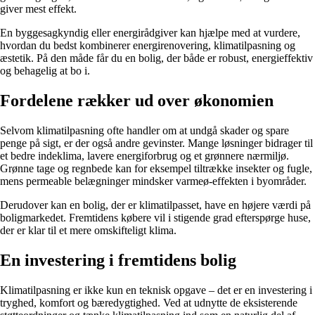
giver mest effekt.
En byggesagkyndig eller energirådgiver kan hjælpe med at vurdere,
hvordan du bedst kombinerer energirenovering, klimatilpasning og
æstetik. På den måde får du en bolig, der både er robust, energieffektiv
og behagelig at bo i.
Fordelene rækker ud over økonomien
Selvom klimatilpasning ofte handler om at undgå skader og spare
penge på sigt, er der også andre gevinster. Mange løsninger bidrager til
et bedre indeklima, lavere energiforbrug og et grønnere nærmiljø.
Grønne tage og regnbede kan for eksempel tiltrække insekter og fugle,
mens permeable belægninger mindsker varmeø-effekten i byområder.
Derudover kan en bolig, der er klimatilpasset, have en højere værdi på
boligmarkedet. Fremtidens købere vil i stigende grad efterspørge huse,
der er klar til et mere omskifteligt klima.
En investering i fremtidens bolig
Klimatilpasning er ikke kun en teknisk opgave – det er en investering i
tryghed, komfort og bæredygtighed. Ved at udnytte de eksisterende