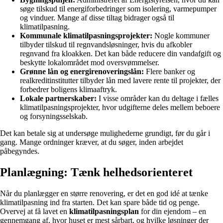
søge tilskud til energiforbedringer som isolering, varmepumper
og vinduer. Mange af disse tiltag bidrager også til
klimatilpasning.
Kommunale klimatilpasningsprojekter:
Nogle kommuner
tilbyder tilskud til regnvandsløsninger, hvis du afkobler
regnvand fra kloakken. Det kan både reducere din vandafgift og
beskytte lokalområdet mod oversvømmelser.
Grønne lån og energirenoveringslån:
Flere banker og
realkreditinstitutter tilbyder lån med lavere rente til projekter, der
forbedrer boligens klimaaftryk.
Lokale partnerskaber:
I visse områder kan du deltage i fælles
klimatilpasningsprojekter, hvor udgifterne deles mellem beboere
og forsyningsselskab.
Det kan betale sig at undersøge mulighederne grundigt, før du går i
gang. Mange ordninger kræver, at du søger, inden arbejdet
påbegyndes.
Planlægning: Tænk helhedsorienteret
Når du planlægger en større renovering, er det en god idé at tænke
klimatilpasning ind fra starten. Det kan spare både tid og penge.
Overvej at få lavet en
klimatilpasningsplan
for din ejendom – en
gennemgang af, hvor huset er mest sårbart, og hvilke løsninger der