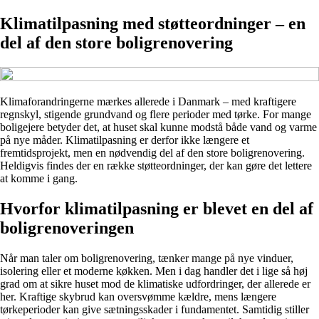
Klimatilpasning med støtteordninger – en
del af den store boligrenovering
Klimaforandringerne mærkes allerede i Danmark – med kraftigere
regnskyl, stigende grundvand og flere perioder med tørke. For mange
boligejere betyder det, at huset skal kunne modstå både vand og varme
på nye måder. Klimatilpasning er derfor ikke længere et
fremtidsprojekt, men en nødvendig del af den store boligrenovering.
Heldigvis findes der en række støtteordninger, der kan gøre det lettere
at komme i gang.
Hvorfor klimatilpasning er blevet en del af
boligrenoveringen
Når man taler om boligrenovering, tænker mange på nye vinduer,
isolering eller et moderne køkken. Men i dag handler det i lige så høj
grad om at sikre huset mod de klimatiske udfordringer, der allerede er
her. Kraftige skybrud kan oversvømme kældre, mens længere
tørkeperioder kan give sætningsskader i fundamentet. Samtidig stiller