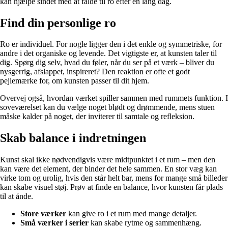
kan hjælpe sindet med at falde til ro efter en lang dag.
Find din personlige ro
Ro er individuel. For nogle ligger den i det enkle og symmetriske, for
andre i det organiske og levende. Det vigtigste er, at kunsten taler til
dig. Spørg dig selv, hvad du føler, når du ser på et værk – bliver du
nysgerrig, afslappet, inspireret? Den reaktion er ofte et godt
pejlemærke for, om kunsten passer til dit hjem.
Overvej også, hvordan værket spiller sammen med rummets funktion. I
soveværelset kan du vælge noget blødt og drømmende, mens stuen
måske kalder på noget, der inviterer til samtale og refleksion.
Skab balance i indretningen
Kunst skal ikke nødvendigvis være midtpunktet i et rum – men den
kan være det element, der binder det hele sammen. En stor væg kan
virke tom og urolig, hvis den står helt bar, mens for mange små billeder
kan skabe visuel støj. Prøv at finde en balance, hvor kunsten får plads
til at ånde.
Store værker
kan give ro i et rum med mange detaljer.
Små værker i serier
kan skabe rytme og sammenhæng.