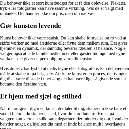
Du behøver ikke et stort kunstbudget for at få den oplevelse. Plakater,
tryk eller fotografier kan have samme virkning, hvis de er valgt med
omtanke. Det handler ikke om pris, men om nærvær.
Gør kunsten levende
Kunst behøver ikke være statisk. Du kan skabe fornyelse og ro ved at
skifte værker ud med årstiderne eller flytte dem mellem rum. Det giver
hjemmet en dynamik, der samtidig bevarer følelsen af balance. Nogle
vælger også at lade familiemedlemmer eller gæster bidrage med egne
værker – det giver en personlig og varm dimension.
Hvis du selv har lyst til at male, tegne eller fotografere, kan det være en
måde at skabe ro på i sig selv. At skabe kunst er en proces, der tvinger
dig til at være til stede i nuet – og det kan være lige så givende som at
betragte den færdige væg.
Et hjem med sjæl og stilhed
Når du omgiver dig med kunst, der taler til dig, skaber du ikke bare et
smukt hjem – du skaber et sted, hvor du kan finde ro. Kunst på
væggen kan være en stille samtalepartner, der minder dig om, hvad der
betyder noget, og hjælper dig med at finde balance midt i hverdagens