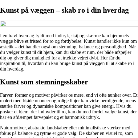
Kunst på væggen – skab ro i din hverdag
I en travl hverdag fyldt med indtryk, støj og skærme kan hjemmets
vægge blive et fristed for ro og fordybelse. Kunst handler ikke kun om
æstetik – det handler også om stemning, balance og personlighed. Når
du vælger kunst til dit hjem, kan du skabe et rum, der både afspejler
dig og giver dig mulighed for at trække vejret dybt. Her får du
inspiration til, hvordan du kan bruge kunst på væggen til at skabe ro i
din hverdag.
Kunst som stemningsskaber
Farver, former og motiver påvirker os mere, end vi ofte tænker over. Et
maleri med bløde nuancer og rolige linjer kan virke beroligende, mens
stærke farver og dynamiske kompositioner kan give energi. Hvis du
ønsker et hjem, der indbyder til ro, kan du med fordel vælge kunst, der
har en afdæmpet farvepalet og et harmonisk udtryk.
Naturmotiver, abstrakte landskaber eller minimalistiske værker med
fokus på balance og rytme er gode valg. De skaber en visuel ro, som