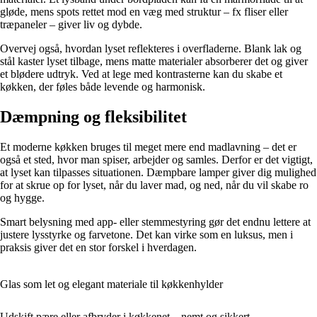
gløde, mens spots rettet mod en væg med struktur – fx fliser eller
træpaneler – giver liv og dybde.
Overvej også, hvordan lyset reflekteres i overfladerne. Blank lak og
stål kaster lyset tilbage, mens matte materialer absorberer det og giver
et blødere udtryk. Ved at lege med kontrasterne kan du skabe et
køkken, der føles både levende og harmonisk.
Dæmpning og fleksibilitet
Et moderne køkken bruges til meget mere end madlavning – det er
også et sted, hvor man spiser, arbejder og samles. Derfor er det vigtigt,
at lyset kan tilpasses situationen. Dæmpbare lamper giver dig mulighed
for at skrue op for lyset, når du laver mad, og ned, når du vil skabe ro
og hygge.
Smart belysning med app- eller stemmestyring gør det endnu lettere at
justere lysstyrke og farvetone. Det kan virke som en luksus, men i
praksis giver det en stor forskel i hverdagen.
Glas som let og elegant materiale til køkkenhylder
Udskift pære eller afbryder i køkkenet – nemt og sikkert