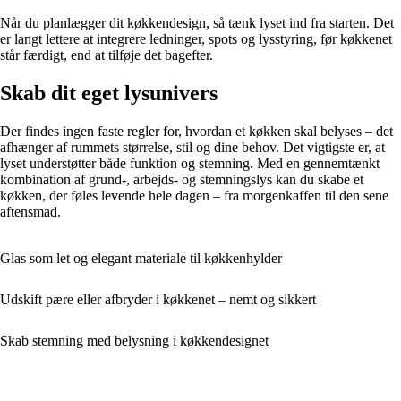
Når du planlægger dit køkkendesign, så tænk lyset ind fra starten. Det
er langt lettere at integrere ledninger, spots og lysstyring, før køkkenet
står færdigt, end at tilføje det bagefter.
Skab dit eget lysunivers
Der findes ingen faste regler for, hvordan et køkken skal belyses – det
afhænger af rummets størrelse, stil og dine behov. Det vigtigste er, at
lyset understøtter både funktion og stemning. Med en gennemtænkt
kombination af grund-, arbejds- og stemningslys kan du skabe et
køkken, der føles levende hele dagen – fra morgenkaffen til den sene
aftensmad.
Glas som let og elegant materiale til køkkenhylder
Udskift pære eller afbryder i køkkenet – nemt og sikkert
Skab stemning med belysning i køkkendesignet