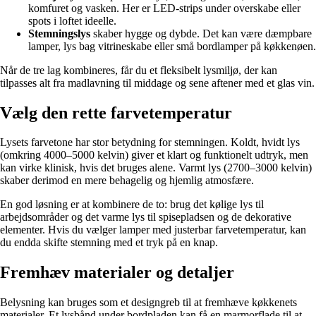
komfuret og vasken. Her er LED-strips under overskabe eller
spots i loftet ideelle.
Stemningslys
skaber hygge og dybde. Det kan være dæmpbare
lamper, lys bag vitrineskabe eller små bordlamper på køkkenøen.
Når de tre lag kombineres, får du et fleksibelt lysmiljø, der kan
tilpasses alt fra madlavning til middage og sene aftener med et glas vin.
Vælg den rette farvetemperatur
Lysets farvetone har stor betydning for stemningen. Koldt, hvidt lys
(omkring 4000–5000 kelvin) giver et klart og funktionelt udtryk, men
kan virke klinisk, hvis det bruges alene. Varmt lys (2700–3000 kelvin)
skaber derimod en mere behagelig og hjemlig atmosfære.
En god løsning er at kombinere de to: brug det kølige lys til
arbejdsområder og det varme lys til spisepladsen og de dekorative
elementer. Hvis du vælger lamper med justerbar farvetemperatur, kan
du endda skifte stemning med et tryk på en knap.
Fremhæv materialer og detaljer
Belysning kan bruges som et designgreb til at fremhæve køkkenets
materialer. Et lysbånd under bordpladen kan få en marmorflade til at