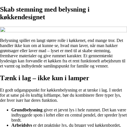
Skab stemning med belysning i
køkkendesignet
Belysning spiller en langt større rolle i køkkenet, end mange tror. Det
handler ikke kun om at kunne se, hvad man laver, når man hakker
grøntsager eller laver mad – lyset er med til at skabe stemning,
fremhæve materialer og give rummet karakter. Et gennemtænkt
lysdesign kan forvandle et køkken fra et rent funktionelt arbejdsrum til
et varmt og indbydende samlingspunkt for familie og venner.
Tænk i lag – ikke kun i lamper
Et godt udgangspunkt for køkkenbelysning er at tænke i lag. I stedet
for at satse på én kraftig loftlampe, bør du kombinere flere typer lys,
der hver især har deres funktion.
Grundbelysning
giver et jævnt lys i hele rummet. Det kan være
indbyggede spots i loftet eller en central pendel, der spreder lyset
bredt.
Arbejdslys
er det praktiske lys, du bruger ved køkkenbordet,