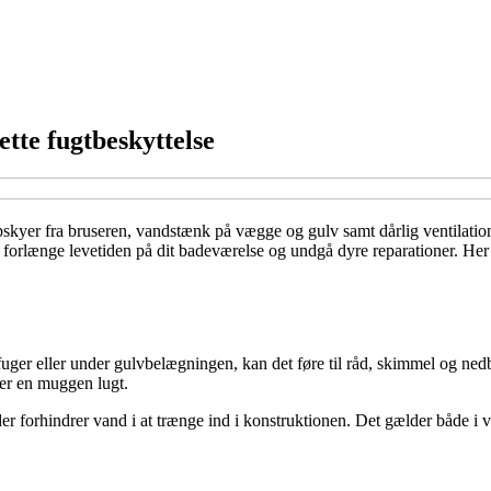
tte fugtbeskyttelse
kyer fra bruseren, vandstænk på vægge og gulv samt dårlig ventilation
forlænge levetiden på dit badeværelse og undgå dyre reparationer. Her f
i fuger eller under gulvbelægningen, kan det føre til råd, skimmel og ne
ller en muggen lugt.
 der forhindrer vand i at trænge ind i konstruktionen. Det gælder både 