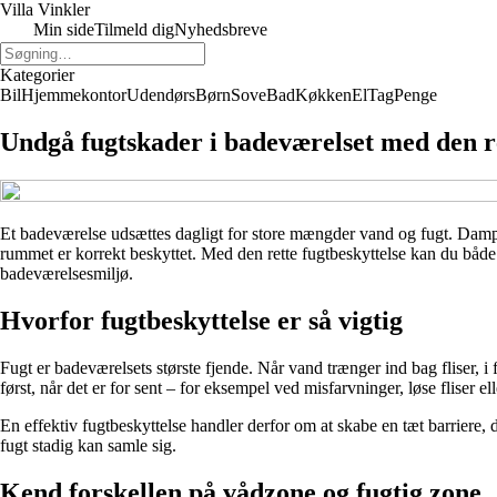
Villa Vinkler
Min side
Tilmeld dig
Nyhedsbreve
Kategorier
Bil
Hjemmekontor
Udendørs
Børn
Sove
Bad
Køkken
El
Tag
Penge
Undgå fugtskader i badeværelset med den re
Et badeværelse udsættes dagligt for store mængder vand og fugt. Damps
rummet er korrekt beskyttet. Med den rette fugtbeskyttelse kan du både 
badeværelsesmiljø.
Hvorfor fugtbeskyttelse er så vigtig
Fugt er badeværelsets største fjende. Når vand trænger ind bag fliser, 
først, når det er for sent – for eksempel ved misfarvninger, løse fliser e
En effektiv fugtbeskyttelse handler derfor om at skabe en tæt barriere,
fugt stadig kan samle sig.
Kend forskellen på vådzone og fugtig zone