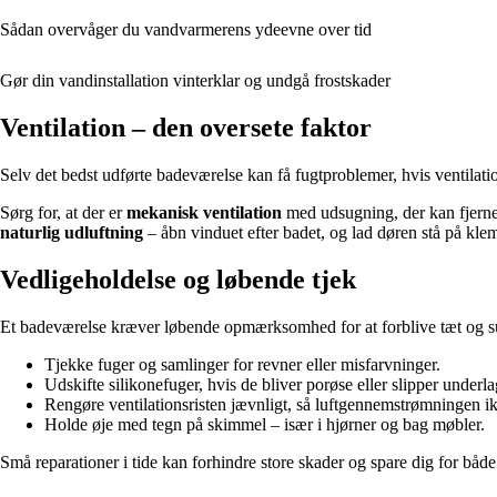
Sådan overvåger du vandvarmerens ydeevne over tid
Gør din vandinstallation vinterklar og undgå frostskader
Ventilation – den oversete faktor
Selv det bedst udførte badeværelse kan få fugtproblemer, hvis ventilatio
Sørg for, at der er
mekanisk ventilation
med udsugning, der kan fjerne f
naturlig udluftning
– åbn vinduet efter badet, og lad døren stå på klem
Vedligeholdelse og løbende tjek
Et badeværelse kræver løbende opmærksomhed for at forblive tæt og sun
Tjekke fuger og samlinger for revner eller misfarvninger.
Udskifte silikonefuger, hvis de bliver porøse eller slipper underla
Rengøre ventilationsristen jævnligt, så luftgennemstrømningen i
Holde øje med tegn på skimmel – især i hjørner og bag møbler.
Små reparationer i tide kan forhindre store skader og spare dig for både