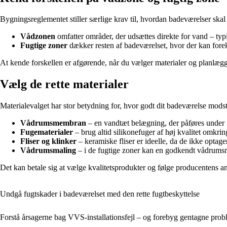
Bygningsreglementet stiller særlige krav til, hvordan badeværelser ska
Vådzonen
omfatter områder, der udsættes direkte for vand – t
Fugtige zoner
dækker resten af badeværelset, hvor der kan forek
At kende forskellen er afgørende, når du vælger materialer og planlægg
Vælg de rette materialer
Materialevalget har stor betydning for, hvor godt dit badeværelse modstå
Vådrumsmembran
– en vandtæt belægning, der påføres under 
Fugematerialer
– brug altid silikonefuger af høj kvalitet omkri
Fliser og klinker
– keramiske fliser er ideelle, da de ikke optage
Vådrumsmaling
– i de fugtige zoner kan en godkendt vådrumsm
Det kan betale sig at vælge kvalitetsprodukter og følge producentens an
Undgå fugtskader i badeværelset med den rette fugtbeskyttelse
Forstå årsagerne bag VVS-installationsfejl – og forebyg gentagne prob