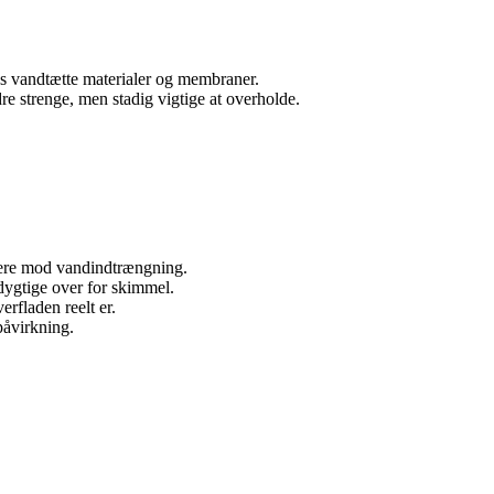
s vandtætte materialer og membraner.
e strenge, men stadig vigtige at overholde.
iere mod vandindtrængning.
sdygtige over for skimmel.
erfladen reelt er.
påvirkning.
.