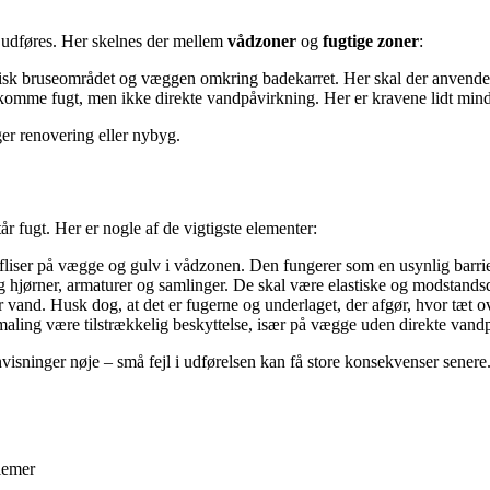
l udføres. Her skelnes der mellem
vådzoner
og
fugtige zoner
:
ypisk bruseområdet og væggen omkring badekarret. Her skal der anvende
omme fugt, men ikke direkte vandpåvirkning. Her er kravene lidt mindr
er renovering eller nybyg.
r fugt. Her er nogle af de vigtigste elementer:
fliser på vægge og gulv i vådzonen. Den fungerer som en usynlig barr
ng hjørner, armaturer og samlinger. De skal være elastiske og modstand
r vand. Husk dog, at det er fugerne og underlaget, der afgør, hvor tæt ov
aling være tilstrækkelig beskyttelse, især på vægge uden direkte vand
visninger nøje – små fejl i udførelsen kan få store konsekvenser senere
lemer