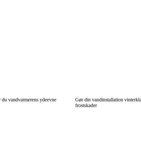
r du vandvarmerens ydeevne
Gør din vandinstallation vinterk
frostskader