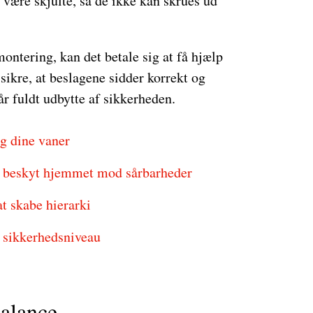
t være skjulte, så de ikke kan skrues ud
ontering, kan det betale sig at få hjælp
sikre, at beslagene sidder korrekt og
r fuldt udbytte af sikkerheden.
ig dine vaner
g beskyt hjemmet mod sårbarheder
t skabe hierarki
s sikkerhedsniveau
balance