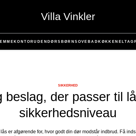
Villa Vinkler
JEMMEKONTOR
UDENDØRS
BØRN
SOVE
BAD
KØKKEN
EL
TAG
SIKKERHED
 beslag, der passer til l
sikkerhedsniveau
ås er afgørende for, hvor godt din dør modstår indbrud. Få inds