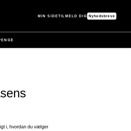
MIN SIDE
TILMELD DIG
Nyhedsbreve
PENGE
åsens
igt i, hvordan du vælger