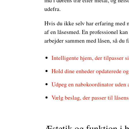
ind i dørens træ eller metal, og hels
udefra.
Hvis du ikke selv har erfaring med m
af en låsesmed. En professionel kan 
arbejder sammen med låsen, så du få
Intelligente hjem, der tilpasser s
Hold dine enheder opdaterede o
Udpeg en nabokoordinator uden a
Vælg beslag, der passer til låsen
Æstetik og funktion i 