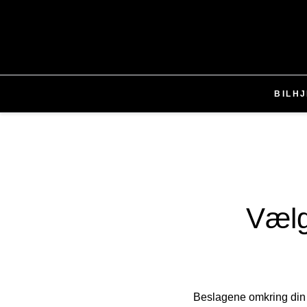
BIL
H
Vælg
Beslagene omkring din l