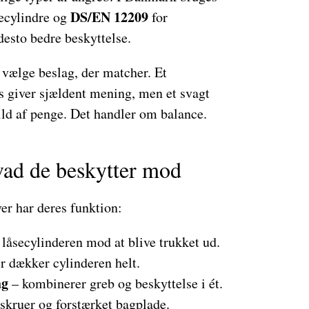
DS/EN 12209
secylindre og
for
 desto bedre beskyttelse.
 vælge beslag, der matcher. Et
ås giver sjældent mening, men et svagt
pild af penge. Det handler om balance.
vad de beskytter mod
ver har deres funktion:
 låsecylinderen mod at blive trukket ud.
r dækker cylinderen helt.
ag
– kombinerer greb og beskyttelse i ét.
skruer og forstærket bagplade.