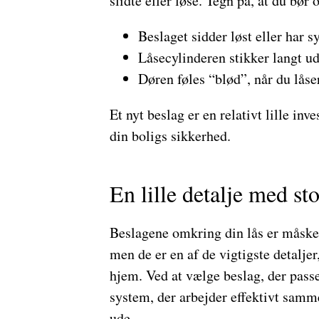
slidte eller løse. Tegn på, at du bør
Beslaget sidder løst eller har s
Låsecylinderen stikker langt ud
Døren føles “blød”, når du låse
Et nyt beslag er en relativt lille inv
din boligs sikkerhed.
En lille detalje med st
Beslagene omkring din lås er måske 
men de er en af de vigtigste detaljer
hjem. Ved at vælge beslag, der passe
system, der arbejder effektivt sam
ude.