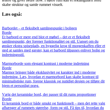
lettere og giver bedre flow. I større rum kan et rektangulært bord
skabe struktur og samle rummet visuelt.
Læs også:
Barbordet – et fleksibelt samlingspunkt i boligen
Borde
Et barbord er mere end blot et møbel – det er et fleksibelt
samlingspunkt, der forener funktionalitet og stil. Uanset om du
ønsker ekstra spiseplads, en hyggelig krog til morgenkaffen eller et
sted at samles med gæster, kan et barbord tilpasses enhver bolig og
indretningsstil.
Marmorborde som elegant kontrast i moderne indretning
Borde
Marmor bringer både eksklusivitet og karakter ind i moderne
indretning. Læs, hvordan et marmorbord kan skabe kontrast til
minimalistiske rum, forene klassisk og nutidigt design og tilføre dit
hjem et personligt præg.
Vælg det keramiske bord, der passer til dit rums proportioner
Borde
Et keramisk bord er både smukt og funktionelt – men det rette valg
afhænger af rummets størrelse, form og stil. Få tips til, hvordan du