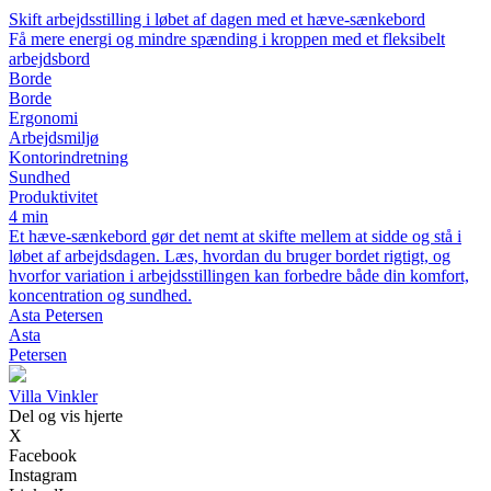
Skift arbejdsstilling i løbet af dagen med et hæve-sænkebord
Få mere energi og mindre spænding i kroppen med et fleksibelt
arbejdsbord
Borde
Borde
Ergonomi
Arbejdsmiljø
Kontorindretning
Sundhed
Produktivitet
4 min
Et hæve-sænkebord gør det nemt at skifte mellem at sidde og stå i
løbet af arbejdsdagen. Læs, hvordan du bruger bordet rigtigt, og
hvorfor variation i arbejdsstillingen kan forbedre både din komfort,
koncentration og sundhed.
Asta Petersen
Asta
Petersen
Villa Vinkler
Del og vis hjerte
X
Facebook
Instagram