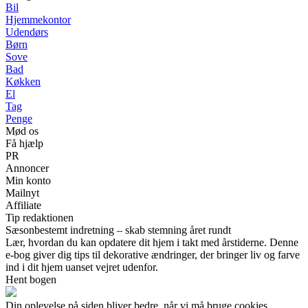
Bil
Hjemmekontor
Udendørs
Børn
Sove
Bad
Køkken
El
Tag
Penge
Mød os
Få hjælp
PR
Annoncer
Min konto
Mailnyt
Affiliate
Tip redaktionen
Sæsonbestemt indretning – skab stemning året rundt
Lær, hvordan du kan opdatere dit hjem i takt med årstiderne. Denne
e-bog giver dig tips til dekorative ændringer, der bringer liv og farve
ind i dit hjem uanset vejret udenfor.
Hent bogen
Din oplevelse på siden bliver bedre, når vi må bruge cookies.