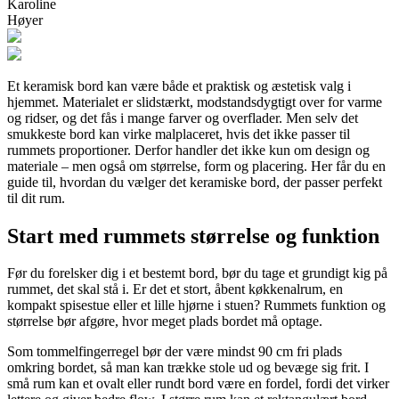
Karoline
Høyer
Et keramisk bord kan være både et praktisk og æstetisk valg i
hjemmet. Materialet er slidstærkt, modstandsdygtigt over for varme
og ridser, og det fås i mange farver og overflader. Men selv det
smukkeste bord kan virke malplaceret, hvis det ikke passer til
rummets proportioner. Derfor handler det ikke kun om design og
materiale – men også om størrelse, form og placering. Her får du en
guide til, hvordan du vælger det keramiske bord, der passer perfekt
til dit rum.
Start med rummets størrelse og funktion
Før du forelsker dig i et bestemt bord, bør du tage et grundigt kig på
rummet, det skal stå i. Er det et stort, åbent køkkenalrum, en
kompakt spisestue eller et lille hjørne i stuen? Rummets funktion og
størrelse bør afgøre, hvor meget plads bordet må optage.
Som tommelfingerregel bør der være mindst 90 cm fri plads
omkring bordet, så man kan trække stole ud og bevæge sig frit. I
små rum kan et ovalt eller rundt bord være en fordel, fordi det virker