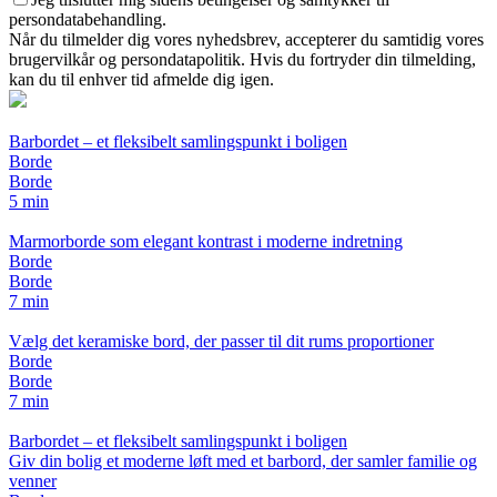
persondatabehandling.
Når du tilmelder dig vores nyhedsbrev, accepterer du samtidig vores
brugervilkår og persondatapolitik. Hvis du fortryder din tilmelding,
kan du til enhver tid afmelde dig igen.
Barbordet – et fleksibelt samlingspunkt i boligen
Borde
Borde
5 min
Marmorborde som elegant kontrast i moderne indretning
Borde
Borde
7 min
Vælg det keramiske bord, der passer til dit rums proportioner
Borde
Borde
7 min
Barbordet – et fleksibelt samlingspunkt i boligen
Giv din bolig et moderne løft med et barbord, der samler familie og
venner