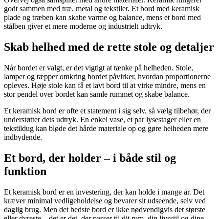
godt sammen med træ, metal og tekstiler. Et bord med keramisk
plade og træben kan skabe varme og balance, mens et bord med
stålben giver et mere moderne og industrielt udtryk.
Skab helhed med de rette stole og detaljer
Når bordet er valgt, er det vigtigt at tænke på helheden. Stole,
lamper og tæpper omkring bordet påvirker, hvordan proportionerne
opleves. Høje stole kan få et lavt bord til at virke mindre, mens en
stor pendel over bordet kan samle rummet og skabe balance.
Et keramisk bord er ofte et statement i sig selv, så vælg tilbehør, der
understøtter dets udtryk. En enkel vase, et par lysestager eller en
tekstildug kan bløde det hårde materiale op og gøre helheden mere
indbydende.
Et bord, der holder – i både stil og
funktion
Et keramisk bord er en investering, der kan holde i mange år. Det
kræver minimal vedligeholdelse og bevarer sit udseende, selv ved
daglig brug. Men det bedste bord er ikke nødvendigvis det største
eller dyreste – det er det, der passer til dit rum, din livsstil og dine