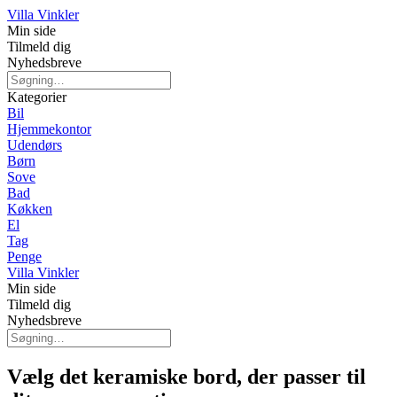
Villa Vinkler
Min side
Tilmeld dig
Nyhedsbreve
Kategorier
Bil
Hjemmekontor
Udendørs
Børn
Sove
Bad
Køkken
El
Tag
Penge
Villa Vinkler
Min side
Tilmeld dig
Nyhedsbreve
Vælg det keramiske bord, der passer til