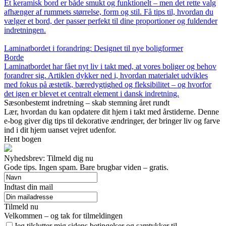
Et keramisk bord er både smukt og funktionelt – men det rette valg
afhænger af rummets størrelse, form og stil. Få tips til, hvordan du
vælger et bord, der passer perfekt til dine proportioner og fuldender
indretningen.
Laminatbordet i forandring: Designet til nye boligformer
Borde
Laminatbordet har fået nyt liv i takt med, at vores boliger og behov
forandrer sig. Artiklen dykker ned i, hvordan materialet udvikles
med fokus på æstetik, bæredygtighed og fleksibilitet – og hvorfor
det igen er blevet et centralt element i dansk indretning.
Sæsonbestemt indretning – skab stemning året rundt
Lær, hvordan du kan opdatere dit hjem i takt med årstiderne. Denne
e-bog giver dig tips til dekorative ændringer, der bringer liv og farve
ind i dit hjem uanset vejret udenfor.
Hent bogen
Nyhedsbrev: Tilmeld dig nu
Gode tips. Ingen spam. Bare brugbar viden – gratis.
Indtast din mail
Tilmeld nu
Velkommen – og tak for tilmeldingen
Jeg tilslutter mig sidens betingelser og samtykker til