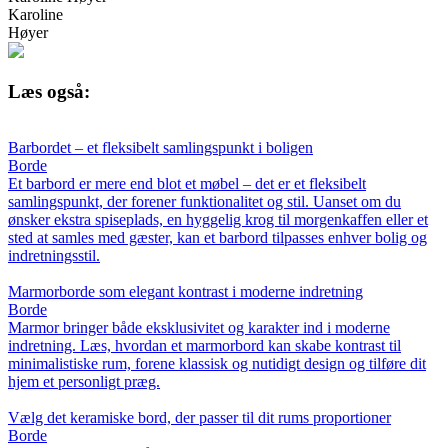
Karoline
Høyer
Læs også:
Barbordet – et fleksibelt samlingspunkt i boligen
Borde
Et barbord er mere end blot et møbel – det er et fleksibelt
samlingspunkt, der forener funktionalitet og stil. Uanset om du
ønsker ekstra spiseplads, en hyggelig krog til morgenkaffen eller et
sted at samles med gæster, kan et barbord tilpasses enhver bolig og
indretningsstil.
Marmorborde som elegant kontrast i moderne indretning
Borde
Marmor bringer både eksklusivitet og karakter ind i moderne
indretning. Læs, hvordan et marmorbord kan skabe kontrast til
minimalistiske rum, forene klassisk og nutidigt design og tilføre dit
hjem et personligt præg.
Vælg det keramiske bord, der passer til dit rums proportioner
Borde