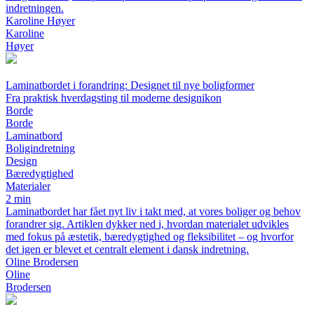
indretningen.
Karoline Høyer
Karoline
Høyer
Laminatbordet i forandring: Designet til nye boligformer
Fra praktisk hverdagsting til moderne designikon
Borde
Borde
Laminatbord
Boligindretning
Design
Bæredygtighed
Materialer
2 min
Laminatbordet har fået nyt liv i takt med, at vores boliger og behov
forandrer sig. Artiklen dykker ned i, hvordan materialet udvikles
med fokus på æstetik, bæredygtighed og fleksibilitet – og hvorfor
det igen er blevet et centralt element i dansk indretning.
Oline Brodersen
Oline
Brodersen