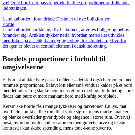
vælger et bord, der passer perfekt til dine proportioner og fuldender
indretningen.
Laminatbordet i forandring: Designet til nye boligformer
Borde
Laminatbordet har fået nyt liv i takt med, at vores boliger og behov
forandrer sig. Artiklen dykker ned i, hvordan materialet udvikles
med fokus på æstetik, bæredygtighed og fleksibilitet – og hvorfor
det igen er blevet et centralt element i dansk indretning.
Bordets proportioner i forhold til
omgivelserne
Et bord skal ikke bare passe i målene – det skal også harmonere med
rummets proportioner. Et lavt loft eller små vinduer kalder på et bord
med let udtryk og slanke ben, mens et rum med højt til loftet og store
flader kan bære et mere markant bord med kraftig bordplade.
Keramiske borde fås i mange tykkelser og farvetoner. En lys, mat
overflade kan få et lille rum til at virke større, mens mørke nuancer
og blanke overflader giver dybde og elegance i større rum. Overvej
også, hvordan bordet spiller sammen med gulvets farve og tekstur –
kontraster kan skabe spænding, mens tone-i-tone giver ro.