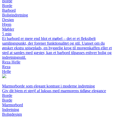
Borde
Borde
Barbord
Boligindretning
Design
Hjem
Møbler
5 min
Et barbord er mere end blot et møbel – det er et fleksibelt
samlingspunkt, der forener funktionalitet og stil. Uanset om du
ønsker ekstra spiseplads, en hyggelig krog til morgenkaffen eller et
sted at samles med gæster, kan et barbord tilpasses enhver bolig og
indretningsstil.
Reza Helle
Reza
Helle
Marmorborde som elegant kontrast i moderne indretning
Giv dit hjem et strejf af luksus med marmorens tidløse elegance
Borde
Borde
Marmorbord
Indretning
Boligdesign