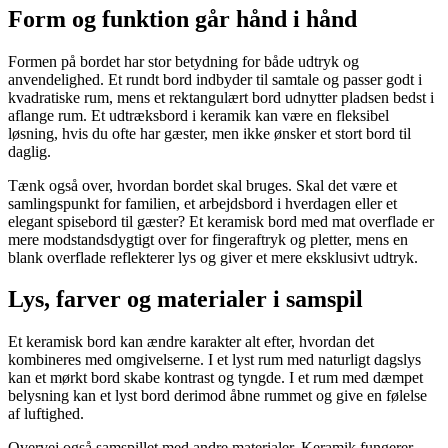
Form og funktion går hånd i hånd
Formen på bordet har stor betydning for både udtryk og
anvendelighed. Et rundt bord indbyder til samtale og passer godt i
kvadratiske rum, mens et rektangulært bord udnytter pladsen bedst i
aflange rum. Et udtræksbord i keramik kan være en fleksibel
løsning, hvis du ofte har gæster, men ikke ønsker et stort bord til
daglig.
Tænk også over, hvordan bordet skal bruges. Skal det være et
samlingspunkt for familien, et arbejdsbord i hverdagen eller et
elegant spisebord til gæster? Et keramisk bord med mat overflade er
mere modstandsdygtigt over for fingeraftryk og pletter, mens en
blank overflade reflekterer lys og giver et mere eksklusivt udtryk.
Lys, farver og materialer i samspil
Et keramisk bord kan ændre karakter alt efter, hvordan det
kombineres med omgivelserne. I et lyst rum med naturligt dagslys
kan et mørkt bord skabe kontrast og tyngde. I et rum med dæmpet
belysning kan et lyst bord derimod åbne rummet og give en følelse
af luftighed.
Overvej også samspillet med andre materialer. Keramik fungerer