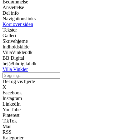
Bedømmelse
Ansættelse
Del info
Navigationslinks
Kort over siden
Tekster
Galleri
Skrivehjørne
Indholdskilde
VillaVinkler.dk
BB Digital
hej@bbdigital.dk
Villa Vinkler
Del og vis hjerte
X
Facebook
Instagram
LinkedIn
YouTube
Pinterest
TikTok
Mail
RSS
Kategorier