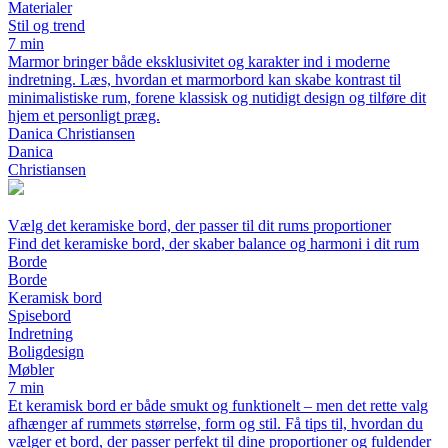
Materialer
Stil og trend
7 min
Marmor bringer både eksklusivitet og karakter ind i moderne
indretning. Læs, hvordan et marmorbord kan skabe kontrast til
minimalistiske rum, forene klassisk og nutidigt design og tilføre dit
hjem et personligt præg.
Danica Christiansen
Danica
Christiansen
Vælg det keramiske bord, der passer til dit rums proportioner
Find det keramiske bord, der skaber balance og harmoni i dit rum
Borde
Borde
Keramisk bord
Spisebord
Indretning
Boligdesign
Møbler
7 min
Et keramisk bord er både smukt og funktionelt – men det rette valg
afhænger af rummets størrelse, form og stil. Få tips til, hvordan du
vælger et bord, der passer perfekt til dine proportioner og fuldender