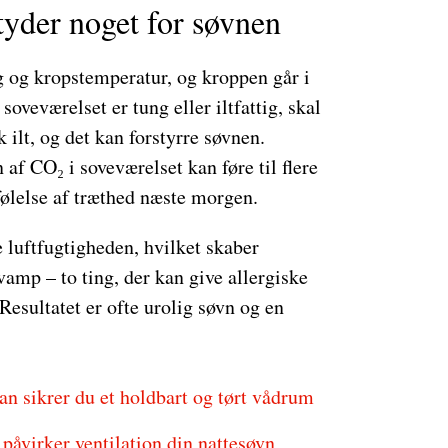
tyder noget for søvnen
g og kropstemperatur, og kroppen går i
soveværelset er tung eller iltfattig, skal
 ilt, og det kan forstyrre søvnen.
 af CO₂ i soveværelset kan føre til flere
følelse af træthed næste morgen.
 luftfugtigheden, hvilket skaber
mp – to ting, der kan give allergiske
 Resultatet er ofte urolig søvn og en
n sikrer du et holdbart og tørt vådrum
påvirker ventilation din nattesøvn