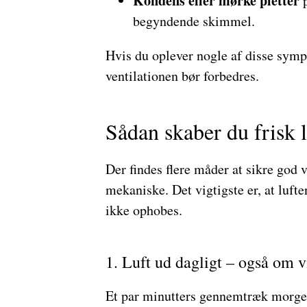
Kondens eller mørke pletter
p
begyndende skimmel.
Hvis du oplever nogle af disse sympt
ventilationen bør forbedres.
Sådan skaber du frisk l
Der findes flere måder at sikre god 
mekaniske. Det vigtigste er, at luft
ikke ophobes.
1. Luft ud dagligt – også om v
Et par minutters gennemtræk morgen