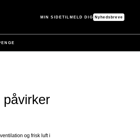
MIN SIDE
TILMELD DIG
Nyhedsbreve
PENGE
 påvirker
n
ilation og frisk luft i