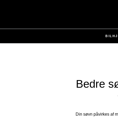
BIL
H
Bedre sø
Din søvn påvirkes af m