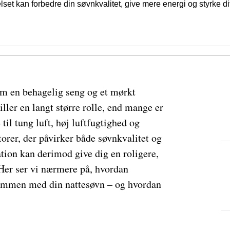
set kan forbedre din søvnkvalitet, give mere energi og styrke di
om en behagelig seng og et mørkt
ller en langt større rolle, end mange er
 til tung luft, høj luftfugtighed og
rer, der påvirker både søvnkvalitet og
ation kan derimod give dig en roligere,
Her ser vi nærmere på, hvordan
 sammen med din nattesøvn – og hvordan