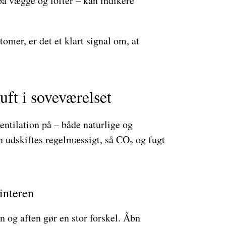
å vægge og lofter – kan indikere
omer, er det et klart signal om, at
uft i soveværelset
ventilation på – både naturlige og
en udskiftes regelmæssigt, så CO₂ og fugt
interen
 og aften gør en stor forskel. Åbn