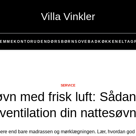
Villa Vinkler
JEMMEKONTOR
UDENDØRS
BØRN
SOVE
BAD
KØKKEN
EL
TAG
SERVICE
vn med frisk luft: Sådan
ventilation din nattesøv
ere end bare madrassen og mørklægningen. Lær, hvordan god vent