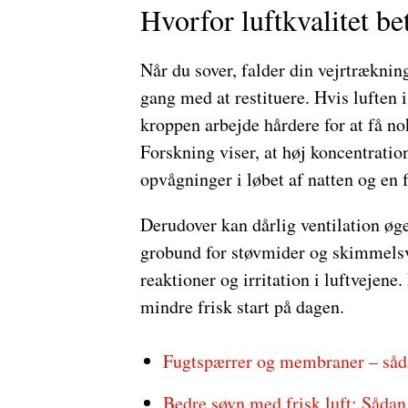
Hvorfor luftkvalitet be
Når du sover, falder din vejrtræknin
gang med at restituere. Hvis luften i 
kroppen arbejde hårdere for at få nok
Forskning viser, at høj koncentration
opvågninger i løbet af natten og en 
Derudover kan dårlig ventilation øge
grobund for støvmider og skimmelsva
reaktioner og irritation i luftvejene.
mindre frisk start på dagen.
Fugtspærrer og membraner – såda
Bedre søvn med frisk luft: Sådan 