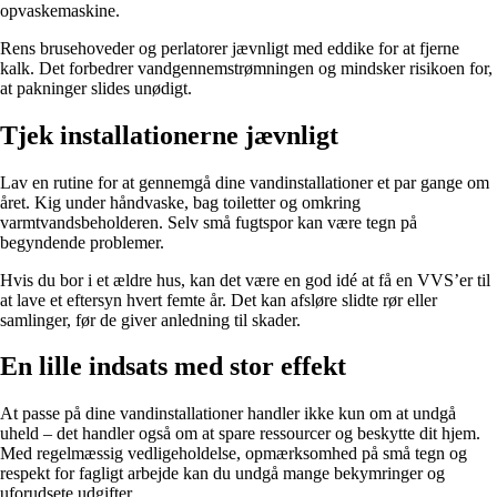
opvaskemaskine.
Rens brusehoveder og perlatorer jævnligt med eddike for at fjerne
kalk. Det forbedrer vandgennemstrømningen og mindsker risikoen for,
at pakninger slides unødigt.
Tjek installationerne jævnligt
Lav en rutine for at gennemgå dine vandinstallationer et par gange om
året. Kig under håndvaske, bag toiletter og omkring
varmtvandsbeholderen. Selv små fugtspor kan være tegn på
begyndende problemer.
Hvis du bor i et ældre hus, kan det være en god idé at få en VVS’er til
at lave et eftersyn hvert femte år. Det kan afsløre slidte rør eller
samlinger, før de giver anledning til skader.
En lille indsats med stor effekt
At passe på dine vandinstallationer handler ikke kun om at undgå
uheld – det handler også om at spare ressourcer og beskytte dit hjem.
Med regelmæssig vedligeholdelse, opmærksomhed på små tegn og
respekt for fagligt arbejde kan du undgå mange bekymringer og
uforudsete udgifter.