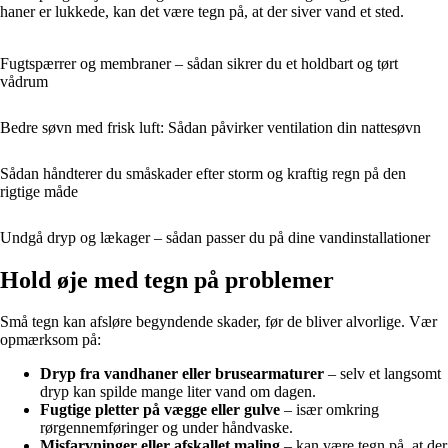
haner er lukkede, kan det være tegn på, at der siver vand et sted.
Fugtspærrer og membraner – sådan sikrer du et holdbart og tørt
vådrum
Bedre søvn med frisk luft: Sådan påvirker ventilation din nattesøvn
Sådan håndterer du småskader efter storm og kraftig regn på den
rigtige måde
Undgå dryp og lækager – sådan passer du på dine vandinstallationer
Hold øje med tegn på problemer
Små tegn kan afsløre begyndende skader, før de bliver alvorlige. Vær
opmærksom på:
Dryp fra vandhaner eller brusearmaturer
– selv et langsomt
dryp kan spilde mange liter vand om dagen.
Fugtige pletter på vægge eller gulve
– især omkring
rørgennemføringer og under håndvaske.
Misfarvninger eller afskallet maling
– kan være tegn på, at der