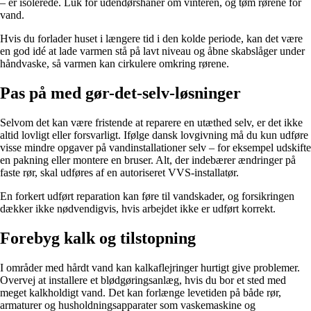
– er isolerede. Luk for udendørshaner om vinteren, og tøm rørene for
vand.
Hvis du forlader huset i længere tid i den kolde periode, kan det være
en god idé at lade varmen stå på lavt niveau og åbne skabslåger under
håndvaske, så varmen kan cirkulere omkring rørene.
Pas på med gør-det-selv-løsninger
Selvom det kan være fristende at reparere en utæthed selv, er det ikke
altid lovligt eller forsvarligt. Ifølge dansk lovgivning må du kun udføre
visse mindre opgaver på vandinstallationer selv – for eksempel udskifte
en pakning eller montere en bruser. Alt, der indebærer ændringer på
faste rør, skal udføres af en autoriseret VVS-installatør.
En forkert udført reparation kan føre til vandskader, og forsikringen
dækker ikke nødvendigvis, hvis arbejdet ikke er udført korrekt.
Forebyg kalk og tilstopning
I områder med hårdt vand kan kalkaflejringer hurtigt give problemer.
Overvej at installere et blødgøringsanlæg, hvis du bor et sted med
meget kalkholdigt vand. Det kan forlænge levetiden på både rør,
armaturer og husholdningsapparater som vaskemaskine og