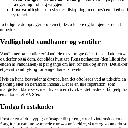
trænger fugt ud bag væggen.
Lavt vandtryk
– kan skyldes tilstopning, men også en utæthed i
systemet.
Jo tidligere du opdager problemet, desto lettere og billigere er det at
udbedre.
Vedligehold vandhaner og ventiler
Vandhaner og ventiler er blandt de mest brugte dele af installationen –
og derfor også dem, der slides hurtigst. Rens perlatoren (den lille si for
enden af vandhanen) et par gange om året for kalk og snavs. Det sikrer
et jævnt vandtryk og forlænger hanens levetid.
Hvis en hane begynder at dryppe, kan det ofte løses ved at udskifte en
pakning eller en keramisk indsats. Det er en lille reparation, som
mange kan klare selv, men hvis du er i tvivl, er det bedre at få hjælp fra
en autoriseret VVS’er.
Undgå frostskader
Frost er en af de hyppigste årsager til sprængte rør i vintermånederne.
Sørg for, at rør i uopvarmede rum – som kældre, skure og sommerhuse