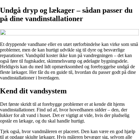
Undgå dryp og lækager – sådan passer du
på dine vandinstallationer
Et dryppende vandhane eller en utæt rørforbindelse kan virke som små
problemer, men de kan hurtigt udvikle sig til dyre og besværlige
reparationer. Vandspild koster ikke kun på vandregningen – det kan
også føre til fugtskader, skimmelsvamp og ødelagte bygningsdele.
Heldigvis kan du med lidt opmærksomhed og forebyggelse undgå de
fleste lækager. Her får du en guide til, hvordan du passer godt på dine
vandinstallationer i hverdagen.
Kend dit vandsystem
Det første skridt til at forebygge problemer er at kende dit hjems
vandinstallationer. Find ud af, hvor hovedhanen sidder – den, der
lukker for alt vand i huset. Det er vigtigt at vide, hvis der pludselig
opstår en lækage, og du skal handle hurtigt.
Tjek også, hvor vandmåleren er placeret. Den kan være en god hjælp
til at opdage skjulte lækager. Hvis måleren bevæger sig, selvom alle