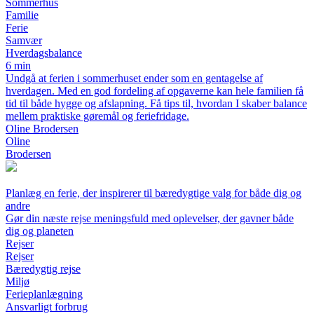
Sommerhus
Familie
Ferie
Samvær
Hverdagsbalance
6 min
Undgå at ferien i sommerhuset ender som en gentagelse af
hverdagen. Med en god fordeling af opgaverne kan hele familien få
tid til både hygge og afslapning. Få tips til, hvordan I skaber balance
mellem praktiske gøremål og feriefridage.
Oline Brodersen
Oline
Brodersen
Planlæg en ferie, der inspirerer til bæredygtige valg for både dig og
andre
Gør din næste rejse meningsfuld med oplevelser, der gavner både
dig og planeten
Rejser
Rejser
Bæredygtig rejse
Miljø
Ferieplanlægning
Ansvarligt forbrug