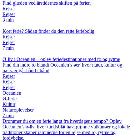
Find glæden ved årstidernes skiften på ferien
Rejser
Rejser
3 min
Kort ferie? Sådan finder du den rette feriebolig
Rejser
Rejser
7 min
Ø-liv i Oceanien – oplev feriedestinationer med ro og rytme
Find din indre ro blandt Oceanien’s øer, hvor natur, kultur og
nærvær går hånd i hånd
Rejser
Rejser
Rejser
Oceanien
Ø-ferie
Kultur
Naturoplevelser
7 min
Drømmer du om en ferie langt fra hverdagens tempo? Oplev
Oceanien’s ø-liv, hvor turkisblåt hav, grønne vulkanøer og lokale
traditioner skaber rammerne for en rejse med ro, rytme og
fordybelse.