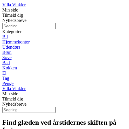
Villa Vinkler
Min side
Tilmeld dig
Nyhedsbreve
Kategorier
Bil
Hjemmekontor
Udendørs
Børn
Sove
Bad
Køkken
El
Tag
Penge
Villa Vinkler
Min side
Tilmeld dig
Nyhedsbreve
Find glæden ved årstidernes skiften på