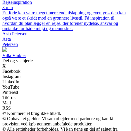
Rejseinspiration
3 min
En ferie kan være meget mere end afslapning og eventyr – den kan
også være et skridt mod en grønnere livsstil. Få inspiration til,
hvordan du planlægger en rejse, der forener nydelse, ansvar og
omtanke for både miljø og mennesker.
Asta Petersen
Asta
Petersen
Villa Vinkler
Del og vis hjerte
X
Facebook
Instagram
LinkedIn
YouTube
Pinterest
TikTok
Mail
RSS
© Kommerciel brug ikke tilladt.
© Ophavsret gælder. Vi samarbejder med partnere og kan få
provision ved køb gennem anbefalede produkter.
© Alle rettigheder forbeholdes. Vi kan tjene en del af salget fra