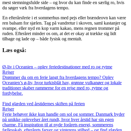
mest stemningsfulde side – og hvor du kan finde en særlig ro, hvis
du søger væk fra hverdagens tempo.
En efterårsferie i et sommerhus med pejs eller brændeovn kan være
ren balsam for sjælen. Tag på vandretur i skoven, saml kastanjer og
svampe, eller nyd en kop varm kakao, mens regnen trommer på
ruden. Efteråret minder os om, at det er okay at trække sig lidt
tilbage og lade op – både fysisk og mentalt.
Læs også:
Ø-liv i Oceanien – oplev feriedestinationer med ro og rytme
Rejser
Drømmer du om en ferie langt fra hverdagens tempo? Oplev
Oceanien’s ø-liv, hvor turkisblåt hav, grønne vulkanøer og lokale
traditioner skaber rammerne for en rejse med ro, rytme og
fordybelse.
Find glæden ved årstidernes skiften på ferien
Rejser
Ferie behøver ikke kun handle om sol og sommer. Danmark byder
på unikke oplevelser året rundt, hvor hver årstid har sin egen
charme. Få inspiration til at nyde forårets energi, sommerens
fællesskab, efterårets farver og vinterens stilhed – og find glæden