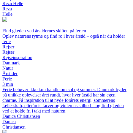
Reza Helle
Reza
Helle
Find glæden ved årstidernes skiften på ferien
Oplev naturens rytme og find ro i hver årstid – også når du holder
ferie
Rejser
Rejser
Rejseinspiration
Danmark
Natur
Årstider
Ferie
3 min
Ferie behøver ikke kun handle om sol og sommer. Danmark byder
på unikke oplevelser året rundt, hvor hver årstid har sin egen
charme. Få inspiration til at nyde forårets energi, sommerens
fællesskab, efterårets farver og vinterens stilhed – og find glæden
ved at holde fri i takt med naturen.
Danica Christiansen
Danica
Christiansen