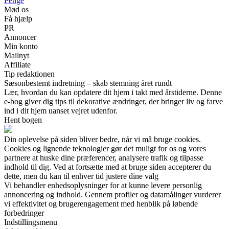
Penge
Mød os
Få hjælp
PR
Annoncer
Min konto
Mailnyt
Affiliate
Tip redaktionen
Sæsonbestemt indretning – skab stemning året rundt
Lær, hvordan du kan opdatere dit hjem i takt med årstiderne. Denne
e-bog giver dig tips til dekorative ændringer, der bringer liv og farve
ind i dit hjem uanset vejret udenfor.
Hent bogen
Din oplevelse på siden bliver bedre, når vi må bruge cookies.
Cookies og lignende teknologier gør det muligt for os og vores
partnere at huske dine præferencer, analysere trafik og tilpasse
indhold til dig. Ved at fortsætte med at bruge siden accepterer du
dette, men du kan til enhver tid justere dine valg
Vi behandler enhedsoplysninger for at kunne levere personlig
annoncering og indhold. Gennem profiler og datamålinger vurderer
vi effektivitet og brugerengagement med henblik på løbende
forbedringer
Indstillingsmenu