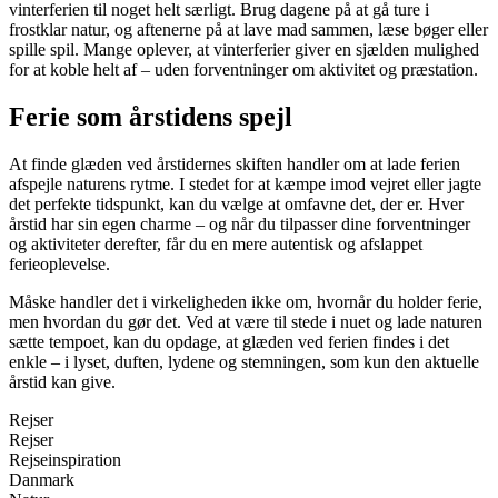
vinterferien til noget helt særligt. Brug dagene på at gå ture i
frostklar natur, og aftenerne på at lave mad sammen, læse bøger eller
spille spil. Mange oplever, at vinterferier giver en sjælden mulighed
for at koble helt af – uden forventninger om aktivitet og præstation.
Ferie som årstidens spejl
At finde glæden ved årstidernes skiften handler om at lade ferien
afspejle naturens rytme. I stedet for at kæmpe imod vejret eller jagte
det perfekte tidspunkt, kan du vælge at omfavne det, der er. Hver
årstid har sin egen charme – og når du tilpasser dine forventninger
og aktiviteter derefter, får du en mere autentisk og afslappet
ferieoplevelse.
Måske handler det i virkeligheden ikke om, hvornår du holder ferie,
men hvordan du gør det. Ved at være til stede i nuet og lade naturen
sætte tempoet, kan du opdage, at glæden ved ferien findes i det
enkle – i lyset, duften, lydene og stemningen, som kun den aktuelle
årstid kan give.
Rejser
Rejser
Rejseinspiration
Danmark