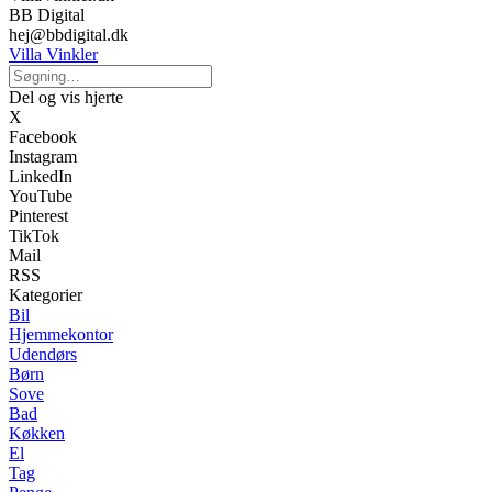
BB Digital
hej@bbdigital.dk
Villa Vinkler
Del og vis hjerte
X
Facebook
Instagram
LinkedIn
YouTube
Pinterest
TikTok
Mail
RSS
Kategorier
Bil
Hjemmekontor
Udendørs
Børn
Sove
Bad
Køkken
El
Tag