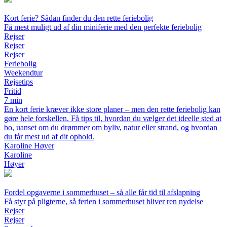
Kort ferie? Sådan finder du den rette feriebolig
Få mest muligt ud af din miniferie med den perfekte feriebolig
Rejser
Rejser
Rejser
Feriebolig
Weekendtur
Rejsetips
Fritid
7 min
En kort ferie kræver ikke store planer – men den rette feriebolig kan
gøre hele forskellen. Få tips til, hvordan du vælger det ideelle sted at
bo, uanset om du drømmer om byliv, natur eller strand, og hvordan
du får mest ud af dit ophold.
Karoline Høyer
Karoline
Høyer
Fordel opgaverne i sommerhuset – så alle får tid til afslapning
Få styr på pligterne, så ferien i sommerhuset bliver ren nydelse
Rejser
Rejser