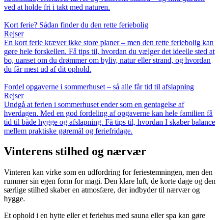
ved at holde fri i takt med naturen.
Kort ferie? Sådan finder du den rette feriebolig
Rejser
En kort ferie kræver ikke store planer – men den rette feriebolig kan
gøre hele forskellen. Få tips til, hvordan du vælger det ideelle sted at
bo, uanset om du drømmer om byliv, natur eller strand, og hvordan
du får mest ud af dit ophold.
Fordel opgaverne i sommerhuset – så alle får tid til afslapning
Rejser
Undgå at ferien i sommerhuset ender som en gentagelse af
hverdagen. Med en god fordeling af opgaverne kan hele familien få
tid til både hygge og afslapning. Få tips til, hvordan I skaber balance
mellem praktiske gøremål og feriefridage.
Vinterens stilhed og nærvær
Vinteren kan virke som en udfordring for feriestemningen, men den
rummer sin egen form for magi. Den klare luft, de korte dage og den
særlige stilhed skaber en atmosfære, der indbyder til nærvær og
hygge.
Et ophold i en hytte eller et feriehus med sauna eller spa kan gøre