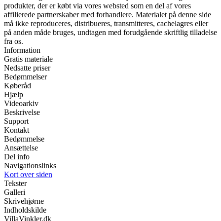
produkter, der er købt via vores websted som en del af vores
affilierede partnerskaber med forhandlere. Materialet på denne side
må ikke reproduceres, distribueres, transmitteres, cachelagres eller
på anden måde bruges, undtagen med forudgående skriftlig tilladelse
fra os.
Information
Gratis materiale
Nedsatte priser
Bedømmelser
Køberåd
Hjælp
Videoarkiv
Beskrivelse
Support
Kontakt
Bedømmelse
Ansættelse
Del info
Navigationslinks
Kort over siden
Tekster
Galleri
Skrivehjørne
Indholdskilde
VillaVinkler.dk