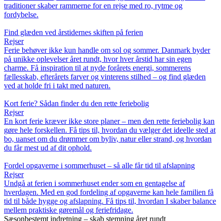
traditioner skaber rammerne for en rejse med ro, rytme og
fordybelse.
Find glæden ved årstidernes skiften på ferien
Rejser
Ferie behøver ikke kun handle om sol og sommer. Danmark byder
på unikke oplevelser året rundt, hvor hver årstid har sin egen
charme. Få inspiration til at nyde forårets energi, sommerens
fællesskab, efterårets farver og vinterens stilhed – og find glæden
ved at holde fri i takt med naturen.
Kort ferie? Sådan finder du den rette feriebolig
Rejser
En kort ferie kræver ikke store planer – men den rette feriebolig kan
gøre hele forskellen. Få tips til, hvordan du vælger det ideelle sted at
bo, uanset om du drømmer om byliv, natur eller strand, og hvordan
du får mest ud af dit ophold.
Fordel opgaverne i sommerhuset – så alle får tid til afslapning
Rejser
Undgå at ferien i sommerhuset ender som en gentagelse af
hverdagen. Med en god fordeling af opgaverne kan hele familien få
tid til både hygge og afslapning. Få tips til, hvordan I skaber balance
mellem praktiske gøremål og feriefridage.
Sæsonbestemt indretning – skab stemning året rundt