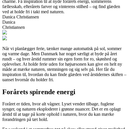
charme. Få inspiration til at nyde forårets energi, sommerens
fællesskab, efterårets farver og vinterens stilhed – og find glæden
ved at holde fri i takt med naturen.
Danica Christiansen
Danica
Christiansen
Når vi planlægger ferie, tænker mange automatisk på sol, sommer
og varme dage. Men Danmark har noget særligt at byde på året
rundt – og hver årstid rummer sin egen form for ro, skønhed og
oplevelser. At holde ferie uden for højsæsonen kan give en helt ny
måde at mærke naturen, stemningen og sig selv på. Her får du
inspiration til, hvordan du kan finde glæden ved årstidernes skiften –
uanset hvornår du holder fri.
Forårets spirende energi
Foråret er tiden, hvor alt vågner. Lyset vender tilbage, fuglene
synger, og naturen eksploderer i grønne nuancer. Det er en oplagt
årstid til at tage på korte ophold i naturen, hvor du kan mærke
forandringen på tæt hold.