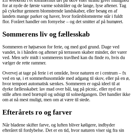
En weekend i et sommerhus tæt på skov eller strand giver mulighed
for at nyde de første varme solstråler og de lange, lyse aftener. Tag
på cykeltur gennem blomstrende landskaber, eller besøg en af
landets mange parker og haver, hvor forårsblomsterne står i fuldt
flor. Foråret handler om fornyelse – og det smitter af på humøret.
Sommerens liv og fællesskab
Sommeren er højsæson for ferie, og med god grund. Dage ved
vandet, is i hånden og aftener på terrassen skaber minder, der varer
ved. Men selv midt i sommerens travlhed kan du finde ro, hvis du
vælger de rette rammer.
Overvej at tage på ferie i et område, hvor naturen er i centrum – fx
ved en sø, i et sommerhusområde med adgang til skov, eller på en ø,
hvor tempoet automatisk sænkes. Sommeren er også ideel til at
dyrke fællesskabet: lav mad over bål, tag på picnic, eller nyd en
stille aften med brætspil og udsigt til solnedgangen. Det handler ikke
om at nå mest muligt, men om at være til stede.
Efterårets ro og farver
Når bladene skifter farve, og luften bliver køligere, indbyder
efteråret til fordybelse. Det er en tid, hvor naturen viser sig fra sin