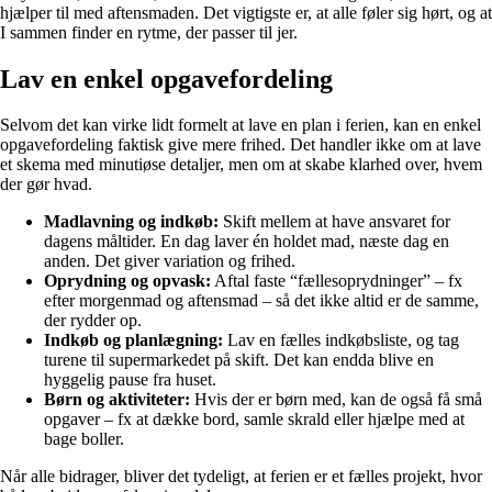
hjælper til med aftensmaden. Det vigtigste er, at alle føler sig hørt, og at
I sammen finder en rytme, der passer til jer.
Lav en enkel opgavefordeling
Selvom det kan virke lidt formelt at lave en plan i ferien, kan en enkel
opgavefordeling faktisk give mere frihed. Det handler ikke om at lave
et skema med minutiøse detaljer, men om at skabe klarhed over, hvem
der gør hvad.
Madlavning og indkøb:
Skift mellem at have ansvaret for
dagens måltider. En dag laver én holdet mad, næste dag en
anden. Det giver variation og frihed.
Oprydning og opvask:
Aftal faste “fællesoprydninger” – fx
efter morgenmad og aftensmad – så det ikke altid er de samme,
der rydder op.
Indkøb og planlægning:
Lav en fælles indkøbsliste, og tag
turene til supermarkedet på skift. Det kan endda blive en
hyggelig pause fra huset.
Børn og aktiviteter:
Hvis der er børn med, kan de også få små
opgaver – fx at dække bord, samle skrald eller hjælpe med at
bage boller.
Når alle bidrager, bliver det tydeligt, at ferien er et fælles projekt, hvor