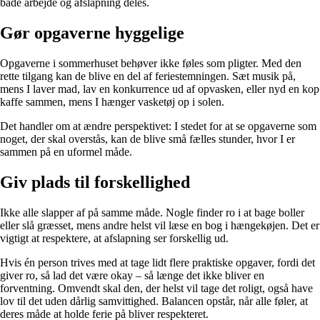
både arbejde og afslapning deles.
Gør opgaverne hyggelige
Opgaverne i sommerhuset behøver ikke føles som pligter. Med den
rette tilgang kan de blive en del af feriestemningen. Sæt musik på,
mens I laver mad, lav en konkurrence ud af opvasken, eller nyd en kop
kaffe sammen, mens I hænger vasketøj op i solen.
Det handler om at ændre perspektivet: I stedet for at se opgaverne som
noget, der skal overstås, kan de blive små fælles stunder, hvor I er
sammen på en uformel måde.
Giv plads til forskellighed
Ikke alle slapper af på samme måde. Nogle finder ro i at bage boller
eller slå græsset, mens andre helst vil læse en bog i hængekøjen. Det er
vigtigt at respektere, at afslapning ser forskellig ud.
Hvis én person trives med at tage lidt flere praktiske opgaver, fordi det
giver ro, så lad det være okay – så længe det ikke bliver en
forventning. Omvendt skal den, der helst vil tage det roligt, også have
lov til det uden dårlig samvittighed. Balancen opstår, når alle føler, at
deres måde at holde ferie på bliver respekteret.