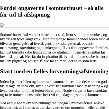
Fordel opgaverne i sommerhuset – så alle
får tid til afslapning
Sommerhuset skal være et fristed – et sted, hvor skuldrene sænkes, og
hverdagen føles langt væk. Men for mange familier ender ferien med at
blive en gentagelse af hverdagens praktiske gøremål: opvask,
madlavning, oprydning og planlægning. Hvis ikke opgaverne fordeles,
kan det hurtigt skabe frustrationer og ulighed i, hvem der egentlig får
lov at slappe af. Her får du inspiration til, hvordan I kan skabe balance
mellem pligter og pauser, så alle får en ferie, der føles som ferie.
Start med en fælles forventningsafstemning
Inden I pakker bilen og kører mod sommerhuset, kan det være en god
idé at tage en snak om, hvad I hver især forbinder med afslapning – og
hvad der skal til for, at ferien bliver god. Nogle vil gerne have struktur
og faste rutiner, mens andre helst vil tage dagene, som de kommer.
Ved at tale åbent om forventningerne undgår I misforståelser. Måske
betyder det, at I aftaler, at der skal være ro om morgenen, eller at alle