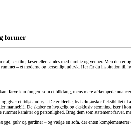
og former
er af, ser film, læser eller samles med familie og venner. Men den er og
 rummet – et moderne og personligt udtryk. Her får du inspiration til, h
arkant farve kan fungere som et blikfang, mens mere afdæmpede nuancer
og giver et tidløst udtryk. De er ideelle, hvis du ønsker fleksibilitet til
er marineblå. De skaber en hyggelig og eksklusiv stemning, især i ko
ive rummet karakter og personlighed. Brug dem som statement-farver, me
 vægge, gulv og gardiner – og vælge en sofa, der enten komplementerer 