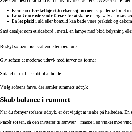
Selv den mest enkle sofa kan få nyt liv med de rette accessories. Puder
Kombinér
forskellige størrelser og former
på puderne for et m
Brug
kontrasterende farver
for at skabe energi – fx en mørk s
En
let plaid
i uld eller bomuld kan både være praktisk og dekora
Små detaljer som et sidebord i metal, en lampe med blød belysning el
Beskyt sofaen mod skiftende temperaturer
Giv sofaen et moderne udtryk med farver og former
Sofa efter mål – skabt til at holde
Vælg sofaens farve, der samler rummets udtryk
Skab balance i rummet
Når du fornyer sofaens udtryk, er det vigtigt at tænke på helheden. E
Placér sofaen, så den inviterer til samvær – måske i en vinkel mod vin