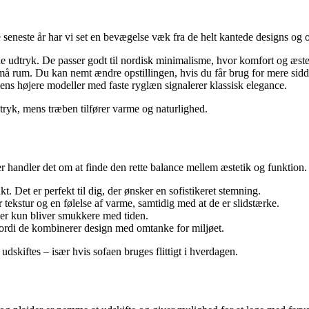
 seneste år har vi set en bevægelse væk fra de helt kantede designs og
 udtryk. De passer godt til nordisk minimalisme, hvor komfort og æstet
må rum. Du kan nemt ændre opstillingen, hvis du får brug for mere sidde
ens højere modeller med faste ryglæn signalerer klassisk elegance.
tryk, mens træben tilfører varme og naturlighed.
 handler det om at finde den rette balance mellem æstetik og funktion.
kt. Det er perfekt til dig, der ønsker en sofistikeret stemning.
 tekstur og en følelse af varme, samtidig med at de er slidstærke.
, der kun bliver smukkere med tiden.
ordi de kombinerer design med omtanke for miljøet.
udskiftes – især hvis sofaen bruges flittigt i hverdagen.