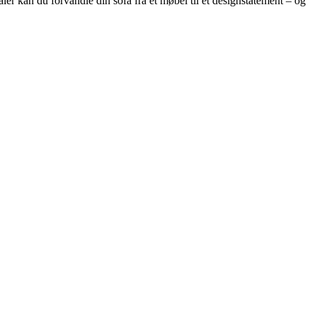
ler kan du forvandle din sofa fra et møbel til et designstatement – og