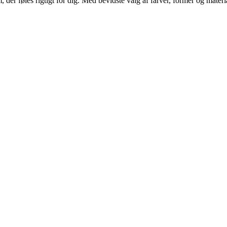
er føles rigtigt for dig. Med bevidste valg af farver, former og materia