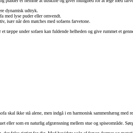
 og plaider er nemme at udskifte og giver mulighed for at lege med farve
ere dynamisk udtryk.
ofa med lyse puder eller omvendt.
tiv, især når den matches med sofaens farvetone.
ler et tæppe under sofaen kan fuldende helheden og give rummet et gen
n sofa skal ikke stå alene, men indgå i en harmonisk sammenhæng med re
duet eller som en naturlig afgrænsning mellem stue og spiseområde. Sørg