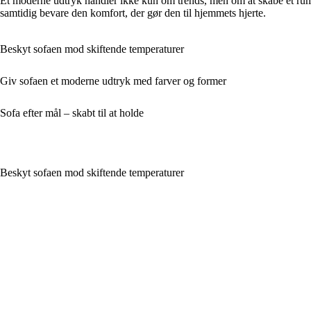
Et moderne udtryk handler ikke kun om trends, men om at skabe et rum, d
samtidig bevare den komfort, der gør den til hjemmets hjerte.
Beskyt sofaen mod skiftende temperaturer
Giv sofaen et moderne udtryk med farver og former
Sofa efter mål – skabt til at holde
Beskyt sofaen mod skiftende temperaturer