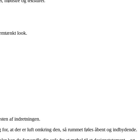
r, mønstre og teksturer.
nemtænkt look.
sten af indretningen.
 for, at der er luft omkring den, så rummet føles åbent og indbydende.