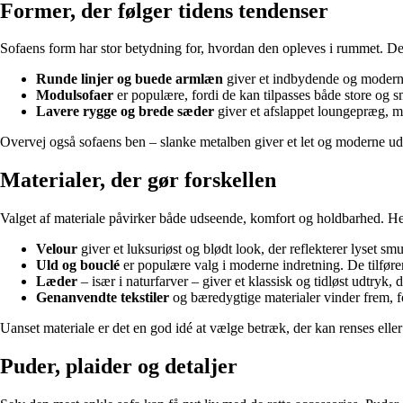
Former, der følger tidens tendenser
Sofaens form har stor betydning for, hvordan den opleves i rummet. De
Runde linjer og buede armlæn
giver et indbydende og moderne
Modulsofaer
er populære, fordi de kan tilpasses både store og s
Lavere rygge og brede sæder
giver et afslappet loungepræg, m
Overvej også sofaens ben – slanke metalben giver et let og moderne ud
Materialer, der gør forskellen
Valget af materiale påvirker både udseende, komfort og holdbarhed. Her
Velour
giver et luksuriøst og blødt look, der reflekterer lyset smu
Uld og bouclé
er populære valg i moderne indretning. De tilfører
Læder
– især i naturfarver – giver et klassisk og tidløst udtryk
Genanvendte tekstiler
og bæredygtige materialer vinder frem, f
Uanset materiale er det en god idé at vælge betræk, der kan renses eller 
Puder, plaider og detaljer