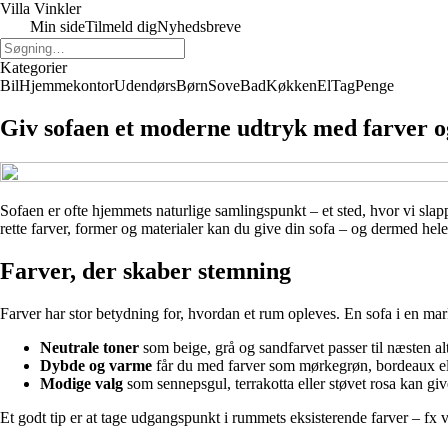
Villa Vinkler
Min side
Tilmeld dig
Nyhedsbreve
Kategorier
Bil
Hjemmekontor
Udendørs
Børn
Sove
Bad
Køkken
El
Tag
Penge
Giv sofaen et moderne udtryk med farver 
Sofaen er ofte hjemmets naturlige samlingspunkt – et sted, hvor vi slapp
rette farver, former og materialer kan du give din sofa – og dermed hele
Farver, der skaber stemning
Farver har stor betydning for, hvordan et rum opleves. En sofa i en m
Neutrale toner
som beige, grå og sandfarvet passer til næsten alt 
Dybde og varme
får du med farver som mørkegrøn, bordeaux ell
Modige valg
som sennepsgul, terrakotta eller støvet rosa kan g
Et godt tip er at tage udgangspunkt i rummets eksisterende farver – fx