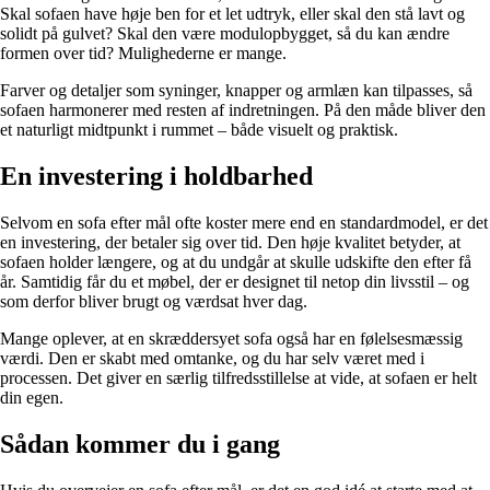
Skal sofaen have høje ben for et let udtryk, eller skal den stå lavt og
solidt på gulvet? Skal den være modulopbygget, så du kan ændre
formen over tid? Mulighederne er mange.
Farver og detaljer som syninger, knapper og armlæn kan tilpasses, så
sofaen harmonerer med resten af indretningen. På den måde bliver den
et naturligt midtpunkt i rummet – både visuelt og praktisk.
En investering i holdbarhed
Selvom en sofa efter mål ofte koster mere end en standardmodel, er det
en investering, der betaler sig over tid. Den høje kvalitet betyder, at
sofaen holder længere, og at du undgår at skulle udskifte den efter få
år. Samtidig får du et møbel, der er designet til netop din livsstil – og
som derfor bliver brugt og værdsat hver dag.
Mange oplever, at en skræddersyet sofa også har en følelsesmæssig
værdi. Den er skabt med omtanke, og du har selv været med i
processen. Det giver en særlig tilfredsstillelse at vide, at sofaen er helt
din egen.
Sådan kommer du i gang