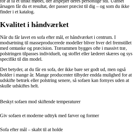
for at få et unikt møbel, der afspejler deres personlige stil. Uanset
årsagen får du et resultat, der passer præcist til dig – og som du ikke
finder i et katalog.
Kvalitet i håndværket
Når du får lavet en sofa efter mål, er håndværket i centrum. I
modsætning til masseproducerede modeller bliver hver del fremstillet
med omtanke og præcision. Trærammen bygges ofte i massivt træ,
polstringen tilpasses individuelt, og stoffet eller læderet skæres og sys
specifikt til din model.
Det betyder, at du får en sofa, der ikke bare ser godt ud, men også
holder i mange år. Mange producenter tilbyder endda mulighed for at
udskifte betræk eller polstring senere, så sofaen kan fornyes uden at
skulle udskiftes helt.
Beskyt sofaen mod skiftende temperaturer
Giv sofaen et moderne udtryk med farver og former
Sofa efter mål – skabt til at holde