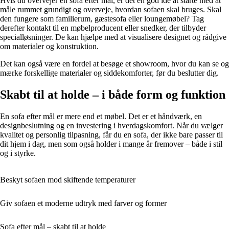
Hvis du overvejer en sofa efter mål, er det en god idé at starte med at
måle rummet grundigt og overveje, hvordan sofaen skal bruges. Skal
den fungere som familierum, gæstesofa eller loungemøbel? Tag
derefter kontakt til en møbelproducent eller snedker, der tilbyder
specialløsninger. De kan hjælpe med at visualisere designet og rådgive
om materialer og konstruktion.
Det kan også være en fordel at besøge et showroom, hvor du kan se og
mærke forskellige materialer og siddekomforter, før du beslutter dig.
Skabt til at holde – i både form og funktion
En sofa efter mål er mere end et møbel. Det er et håndværk, en
designbeslutning og en investering i hverdagskomfort. Når du vælger
kvalitet og personlig tilpasning, får du en sofa, der ikke bare passer til
dit hjem i dag, men som også holder i mange år fremover – både i stil
og i styrke.
Beskyt sofaen mod skiftende temperaturer
Giv sofaen et moderne udtryk med farver og former
Sofa efter mål – skabt til at holde