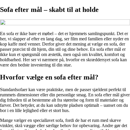
Sofa efter mål – skabt til at holde
En sofa er ikke bare et møbel – det er hjemmets samlingspunkt. Det er
her, vi slapper af efter en lang dag, ser film med familien eller nyder en
kop kaffe med venner. Derfor giver det mening at vælge en sofa, der
passer præcist til dit hjem, din stil og dine behov. En sofa efter mål er
ikke kun et spørgsmål om æstetik, men også om kvalitet, komfort og
holdbarhed. Her ser vi nærmere på, hvorfor en skræddersyet sofa kan
være den bedste investering til din stue.
Hvorfor vælge en sofa efter mål?
Standardsofaer kan være praktiske, men de passer sjældent perfekt til
rummets dimensioner eller din personlige smag. En sofa efter mål giver
dig friheden til at bestemme alt fra størrelse og form til materialer og
farver. Det betyder, at du kan udnytte pladsen optimalt – uanset om du
bor i en lille lejlighed eller et stort hus.
Mange vælger en speciallavet sofa, fordi de har et rum med skæve
vinkler, skrå vægge eller særlige behov for opbevaring. Andre gør det